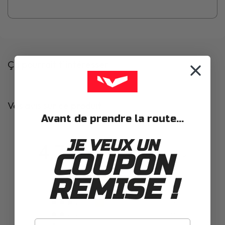
Ça pourrait t'intéresser
Vos avis sur ce produit
Avant de prendre la route...
JE VEUX UN
4,7
Basé sur 7 avis
COUPON
REMISE !
6
0
1
0