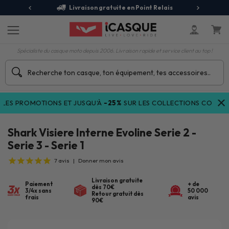
jours
Livraison gratuite en Point Relais
R
Spécialiste du casque moto depuis 2006. Livraison rapide et service client au top !
S PROMOTIONS ET JUSQU'À
-25%
SUR LES COLLECTIONS COURANTE
Shark Visiere Interne Evoline Serie 2 -
Serie 3 - Serie 1
7
avis
|
Donner mon avis
Livraison gratuite
Paiement
+ de
dès 70€
3/4x sans
50 000
Retour gratuit dès
frais
avis
90€