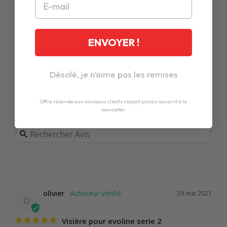
0
Écrire un Avis
ENVOYER !
Poser une question
Désolé, je n’aime pas les remises
Avis
Des questions
Offre réservée aux nouveaux clients n'ayant jamais souscrit à la
newsletter
Filtrer Avis
olivier
29 mai 2021
O
Visière pour evoline serie 2