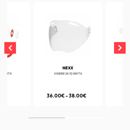
X
NEXX
10 SWITX
VISIERE SX.10 SWITX
ANN
0€
36.00€ - 38.00€