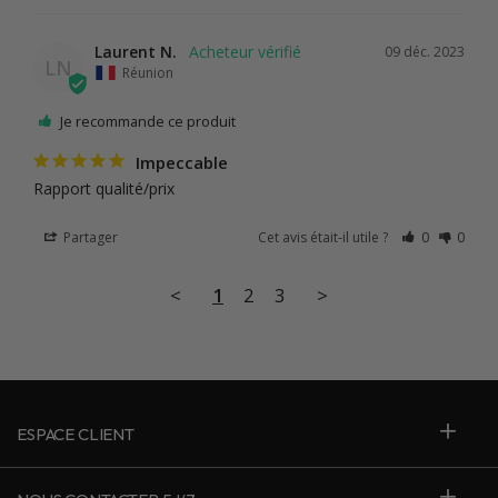
Laurent N.
09 déc. 2023
LN
Réunion
Je recommande ce produit
Impeccable
Rapport qualité/prix
Partager
Cet avis était-il utile ?
0
0
<
1
2
3
>
ESPACE CLIENT