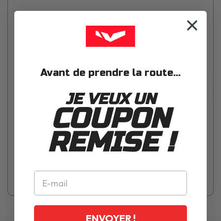
Non, les visières fumées sont interdites la nuit car elles
réduisent trop la visibilité. Pour une utilisation nocturne,
privilégie une visière incolore.
Comment entretenir correctement ma visière ?
Avant de prendre la route...
Lave-la à l’eau tiède et avec un chiffon doux, sans utiliser de
détergents agressifs. Ne gratte jamais l’intérieur, au risque
JE VEUX UN
COUPON
d’abîmer le traitement antibuée.
Comment éviter la buée sur ma visière ?
REMISE !
Outre le traitement antibuée de base, tu peux ajouter un film
Pinlock, qui empêche totalement la condensation à l’intérieur.
ENVOYER !