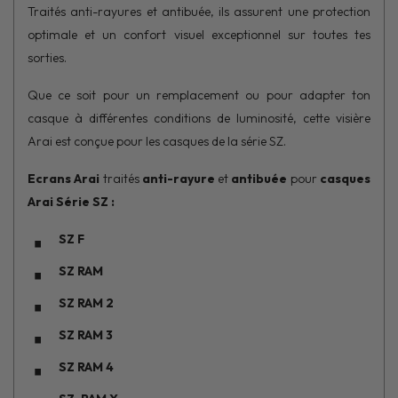
Traités anti-rayures et antibuée, ils assurent une protection
optimale et un confort visuel exceptionnel sur toutes tes
sorties.
Que ce soit pour un remplacement ou pour adapter ton
casque à différentes conditions de luminosité, cette visière
Arai est conçue pour les casques de la série SZ.
Ecrans Arai
traités
anti-rayure
et
antibuée
pour
casques
Arai Série SZ :
SZ F
SZ RAM
SZ RAM 2
SZ RAM 3
SZ RAM 4