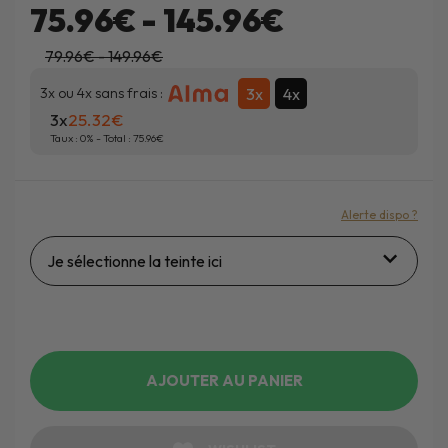
75.96€ - 145.96€
79.96€ - 149.96€
3x
4x
3x ou 4x sans frais :
3x
25.32
Taux :
0
% - Total :
75.96
Alerte dispo ?
Je sélectionne la teinte ici
AJOUTER AU PANIER