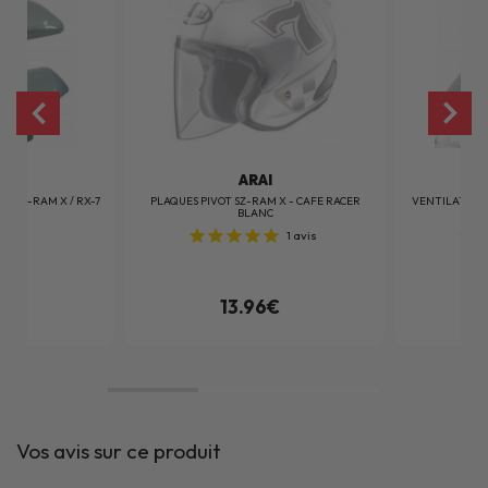
I
ARAI
S SZ-RAM X / RX-7
PLAQUES PIVOT SZ-RAM X - CAFE RACER
VENTILATION 
BLANC
1
avis
€
13.96€
Vos avis sur ce produit