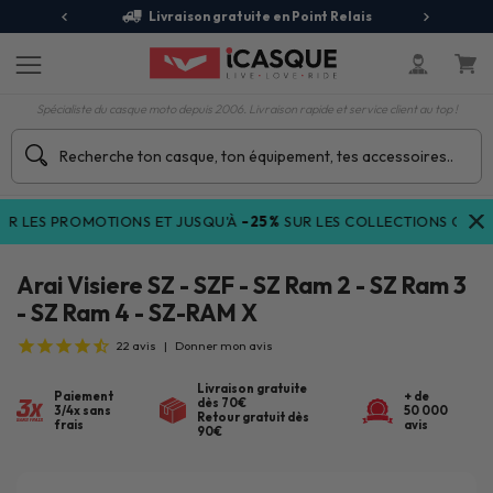
jours
Livraison gratuite en Point Relais
R
Spécialiste du casque moto depuis 2006. Livraison rapide et service client au top !
 PROMOTIONS ET JUSQU'À
-25%
SUR LES COLLECTIONS COURANTES
Arai Visiere SZ - SZF - SZ Ram 2 - SZ Ram 3
- SZ Ram 4 - SZ-RAM X
22
avis
|
Donner mon avis
Livraison gratuite
Paiement
+ de
dès 70€
3/4x sans
50 000
Retour gratuit dès
frais
avis
90€