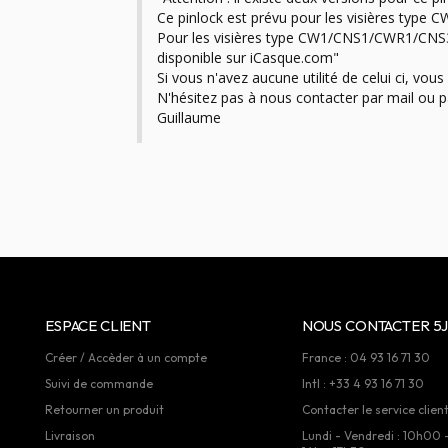
Ce pinlock est prévu pour les visières type C
Pour les visières type CW1/CNS1/CWR1/CNS3 
disponible sur iCasque.com"

Si vous n'avez aucune utilité de celui ci, vo
N'hésitez pas à nous contacter par mail ou pa
Guillaume
ESPACE CLIENT
NOUS CONTACTER 5J
Créer / Accèder à un compte
France : 04 93 16 71 30
Suivi de commande
Intl : +33 4 93 16 71 30
Retourner un produit
Contacter le service clien
Livraison
Lundi - Vendredi : 10h00 