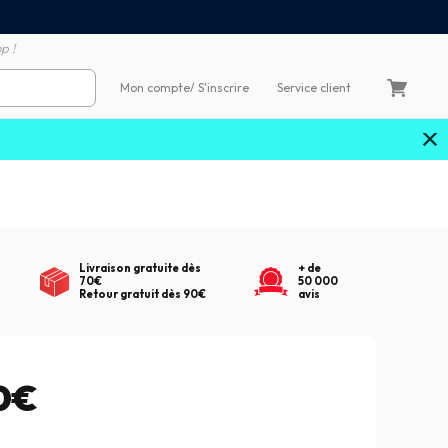
Satisfait ou remboursé 60
4X sans frais par Carte Bancaire
p !
Mon compte
/ S'inscrire
Service client
Livraison gratuite dès
+ de
70€
50 000
Retour gratuit dès 90€
avis
0€