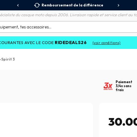
 Relais
Remboursement de la différence
3X
écialiste du casque moto depuis 2006. Livraison rapide et service client au to
RIDEDEALS26
 AVEC LE CODE
(voir conditions)
-Spirit 3
Paiement
3/4x sans
frais
30.0