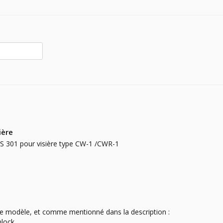
ière
KS 301 pour visière type CW-1 /CWR-1
 ce modèle, et comme mentionné dans la description : 

lock 
