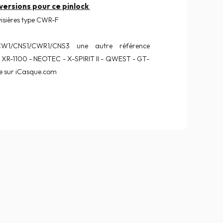
x versions pour ce pinlock
 visières type CWR-F
CW1/CNS1/CWR1/CNS3 une autre référence
s XR-1100 - NEOTEC - X-SPIRIT II - QWEST - GT-
le sur iCasque.com