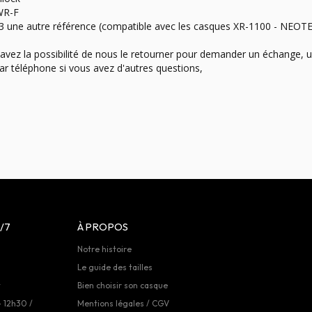
WR-F

une autre référence (compatible avec les casques XR-1100 - NEOTEC 
us avez la possibilité de nous le retourner pour demander un échange,
r téléphone si vous avez d'autres questions,

/7
À PROPOS
Notre histoire
Le guide des tailles
t
Bien choisir son casque
- 12h30 /
Mentions légales / CGV