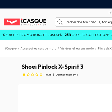
tisfait ou remboursé 60 jours
Livraison gratuite en Point
Sp
S PROMOTIONS ET JUSQU'À
-25%
SUR LES COLLECTIONS COURANTES
iCasque
/
Accessoires casque moto
/
Visières et écrans moto
/
Pinlock X
Shoei Pinlock X-Spirit 3
1
avis
|
Donner mon avis