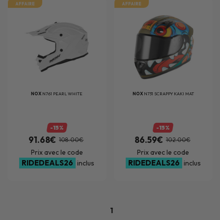
AFFAIRE
AFFAIRE
NOX
N761 PEARL WHITE
NOX
N731 SCRAPPY KAKI MAT
-15%
-15%
91.68€
86.59€
108.00€
102.00€
Prix avec le code
Prix avec le code
RIDEDEALS26
RIDEDEALS26
inclus
inclus
1