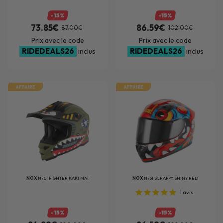
-15%
-15%
73.85€
86.59€
87.00€
102.00€
Prix avec le code
Prix avec le code
RIDEDEALS26
RIDEDEALS26
inclus
inclus
AFFAIRE
AFFAIRE
NOX
N761 FIGHTER KAKI MAT
NOX
N731 SCRAPPY SHINY RED
1
avis
-15%
-15%