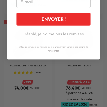
RIDEDEALS26
inclus
ENVOYER !
LES PRIX EN ROUE LIBRE
PROMOS
Désolé, je n’aime pas les remises
Offre réservée aux nouveaux clients n'ayant jamais souscrit à la
newsletter
NOX
N731 ZUMBI MATT BLACK RED
NOX
N731 MATT BLACK
1
avis
-25%
JUSQU'À -52%
74.00€
76.40€
99.00€
90.00€
à partir de
43.19€
Prix avec le code
RIDEDEALS26
inclus