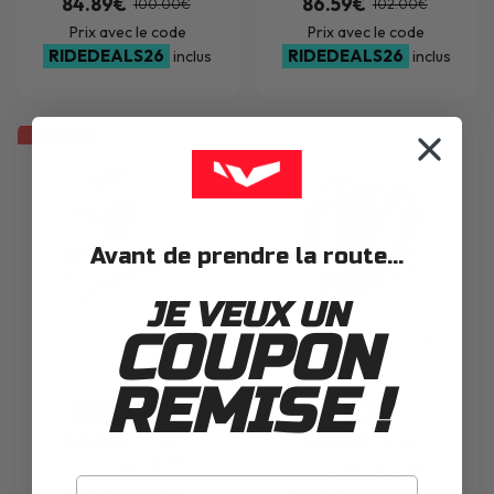
84.89€
86.59€
100.00€
102.00€
Prix avec le code
Prix avec le code
RIDEDEALS26
RIDEDEALS26
inclus
inclus
PROMOS
AFFAIRE
Avant de prendre la route...
JE VEUX UN
COUPON
NOX
N731 WHITE
NOX
N731 SCRAPPY SHINY WHITE
REMISE !
JUSQU'À -52%
-15%
76.40€
86.59€
90.00€
102.00€
à partir de
43.19€
Prix avec le code
Prix avec le code
RIDEDEALS26
inclus