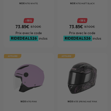
NOX
N710 WHITE
NOX
N710 MATT BLACK
-15%
-15%
73.85€
73.85€
87.00€
87.00€
Prix avec le code
Prix avec le code
RIDEDEALS26
RIDEDEALS26
inclus
inclus
AFFAIRE
AFFAIRE
NOX
N710 PINK
NOX
N731 SPRING MAT PINK