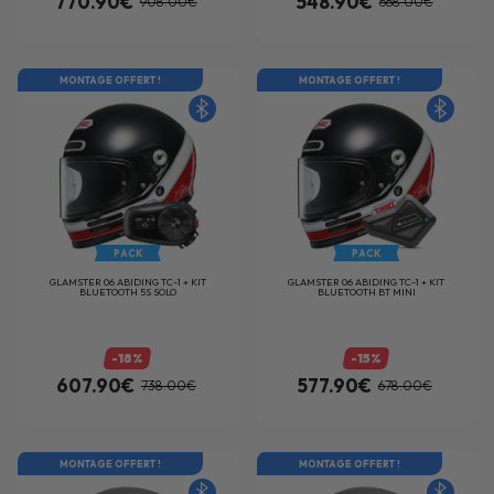
770.90€
548.90€
908.00€
668.00€
MONTAGE OFFERT !
MONTAGE OFFERT !
PACK
PACK
GLAMSTER 06 ABIDING TC-1 + KIT
GLAMSTER 06 ABIDING TC-1 + KIT
BLUETOOTH 5S SOLO
BLUETOOTH BT MINI
-18%
-15%
607.90€
577.90€
738.00€
678.00€
MONTAGE OFFERT !
MONTAGE OFFERT !