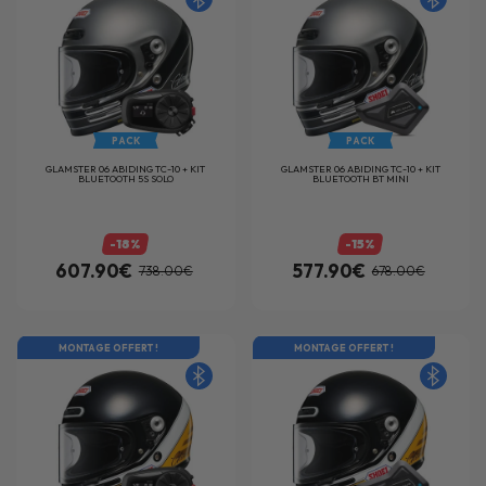
PACK
PACK
GLAMSTER 06 ABIDING TC-10 + KIT
GLAMSTER 06 ABIDING TC-10 + KIT
BLUETOOTH 5S SOLO
BLUETOOTH BT MINI
-18%
-15%
607.90€
577.90€
738.00€
678.00€
MONTAGE OFFERT !
MONTAGE OFFERT !