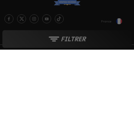
France
Le blog Live Love Ride
FILTRER
Moyens de paiement :
Tout au long de l'année :
Soldes
-
French Days
-
Black Friday
-
Boutique de Noël
© 2006-2026 - INTERNET CREATIVE COMPANY SARL - TVA : FR 015 215
349 17
ICASQUE.COM - TOUS DROITS RESERVES