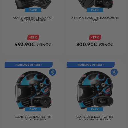
PACK
PACK
GLAMSTER 06 MATT BLACK + KIT
X-SPR PRO BLACK + KIT BLUETOOTH 5S
BLUETOOTH BT MINI
SOLO
-15%
-17%
493.90€
800.90€
578.00€
968.00€
MONTAGE OFFERT !
MONTAGE OFFERT !
PACK
PACK
GLAMSTER 06 BLAST TC2 + KIT
GLAMSTER 06 BLAST TC2 + KIT
BLUETOOTH 5S SOLO
BLUETOOTH 5R LITE SOLO