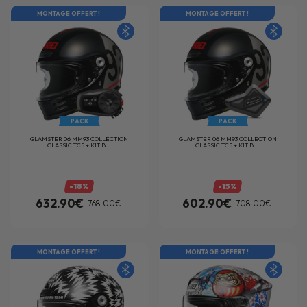
MONTAGE OFFERT !
MONTAGE OFFERT !
PACK
PACK
GLAMSTER 06 MM93 COLLECTION
GLAMSTER 06 MM93 COLLECTION
CLASSIC TC5 + KIT B...
CLASSIC TC5 + KIT B...
-18%
-15%
632.90€
602.90€
768.00€
708.00€
MONTAGE OFFERT !
MONTAGE OFFERT !