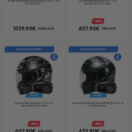
X-SPR PRO MARQUEZ MOTEGI 5 TC-1 + KIT
GLAMSTER 06 BLAST TC1 + KIT
BLUETOOTH...
BLUETOOTH 5S SOLO
-18%
1039.90€
607.90€
1058.00€
738.00€
MONTAGE OFFERT !
MONTAGE OFFERT !
PACK
PACK
GLAMSTER 06 BLAST TC5 + KIT
GLAMSTER 06 HEIWA MOTORCYCLE TC-4
BLUETOOTH 5S SOLO
+ KIT BLUETOO...
-18%
-18%
607.90€
632.90€
738.00€
768.00€