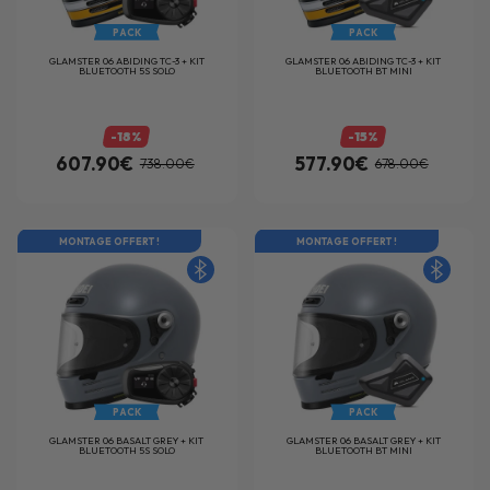
PACK
PACK
GLAMSTER 06 ABIDING TC-3 + KIT
GLAMSTER 06 ABIDING TC-3 + KIT
BLUETOOTH 5S SOLO
BLUETOOTH BT MINI
-18%
-15%
607.90€
577.90€
738.00€
678.00€
MONTAGE OFFERT !
MONTAGE OFFERT !
PACK
PACK
GLAMSTER 06 BASALT GREY + KIT
GLAMSTER 06 BASALT GREY + KIT
BLUETOOTH 5S SOLO
BLUETOOTH BT MINI