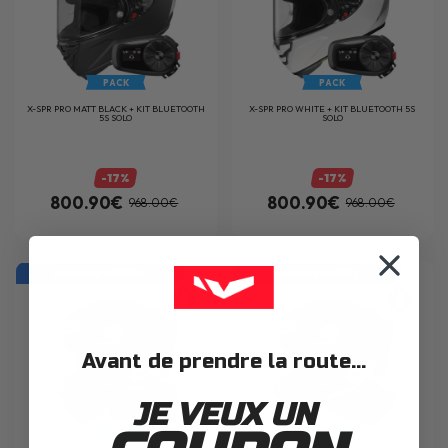
PACK
PACK
X-SPR PRO MATT BLACK + KIT BLUETOOTH
X-SPR PRO WHITE + KIT BLUETOOTH 5S
5S SOLO
SOLO
-17%
-17%
800.90€
800.90€
968.00€
968.00€
MONTAGE OFFERT !
MONTAGE OFFERT !
Avant de prendre la route...
JE VEUX UN
PACK
PACK