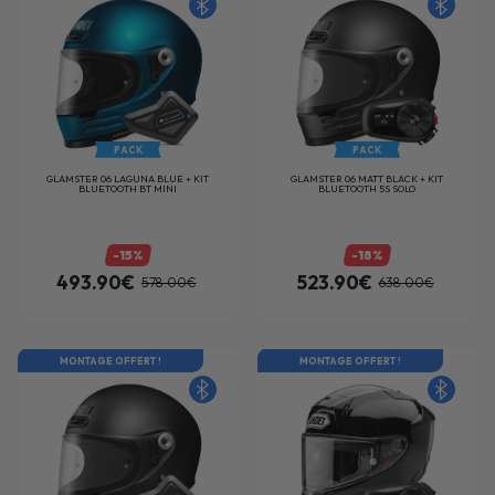
PACK
PACK
GLAMSTER 06 LAGUNA BLUE + KIT
GLAMSTER 06 MATT BLACK + KIT
BLUETOOTH BT MINI
BLUETOOTH 5S SOLO
-15%
-18%
493.90€
523.90€
578.00€
638.00€
MONTAGE OFFERT !
MONTAGE OFFERT !