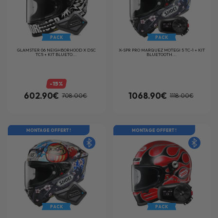
PACK
PACK
GLAMSTER 06 NEIGHBORHOOD X DSC
X-SPR PRO MARQUEZ MOTEGI 5 TC-1 + KIT
TC5 + KIT BLUETO...
BLUETOOTH...
-15%
602.90€
1068.90€
708.00€
1118.00€
MONTAGE OFFERT !
NEW
MONTAGE OFFERT !
PACK
PACK