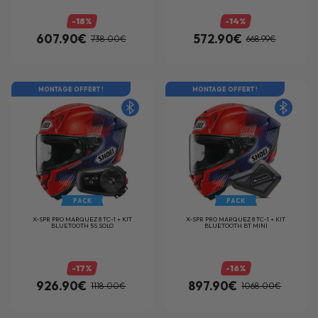
-18%
-14%
607.90€
572.90€
738.00€
668.99€
MONTAGE OFFERT !
MONTAGE OFFERT !
PACK
PACK
X-SPR PRO MARQUEZ 8 TC-1 + KIT
X-SPR PRO MARQUEZ 8 TC-1 + KIT
BLUETOOTH 5S SOLO
BLUETOOTH BT MINI
-17%
-16%
926.90€
897.90€
1118.00€
1068.00€