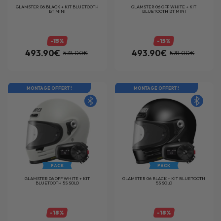
GLAMSTER 06 BLACK + KIT BLUETOOTH
GLAMSTER 06 OFF WHITE + KIT
BT MINI
BLUETOOTH BT MINI
-15%
-15%
493.90€
493.90€
578.00€
578.00€
MONTAGE OFFERT !
MONTAGE OFFERT !
PACK
PACK
GLAMSTER 06 OFF WHITE + KIT
GLAMSTER 06 BLACK + KIT BLUETOOTH
BLUETOOTH 5S SOLO
5S SOLO
-18%
-18%