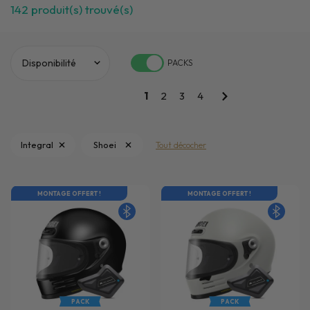
142
produit(s) trouvé(s)
PACKS
1
2
3
4
Integral
Shoei
Tout décocher
MONTAGE OFFERT !
MONTAGE OFFERT !
PACK
PACK