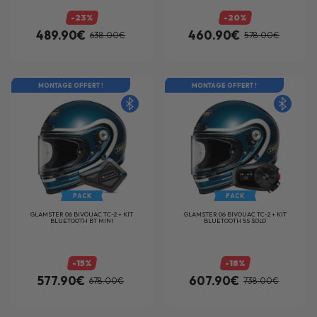
-23%
-20%
489.90€
460.90€
638.00€
578.00€
MONTAGE OFFERT !
MONTAGE OFFERT !
PACK
PACK
GLAMSTER 06 BIVOUAC TC-2 + KIT
GLAMSTER 06 BIVOUAC TC-2 + KIT
BLUETOOTH BT MINI
BLUETOOTH 5S SOLO
-15%
-18%
577.90€
607.90€
678.00€
738.00€