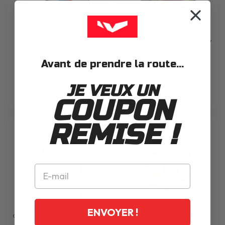
CASQUE
EXKLUSIV
DUKE 2 NATION
CASQUE
EXKLUSIV
GOLIATH MYTHOLOGY
WHITE BLUE RED
MATT BLACK GOLD
Avant de prendre la route...
JE VEUX UN
255.00€
189.00€
COUPON
REMISE !
ENVOYER !
CASQUE
EXKLUSIV
GOLIATH MATT BLACK
CASQUE
EXKLUSIV
GOLIATH CUT D
MATTE KHAKI