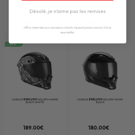
Désolé, je n’aime pas les remises
180.00€
189.00€
Offre réservée aux nouveaux clients n'ayant jamais souscrit à la
newsletter
NEW
CASQUE
EXKLUSIV
GOLIATH MAORI
CASQUE
EXKLUSIV
GOLIATH SHINY
BLACK WHITE
BLACK
189.00€
180.00€