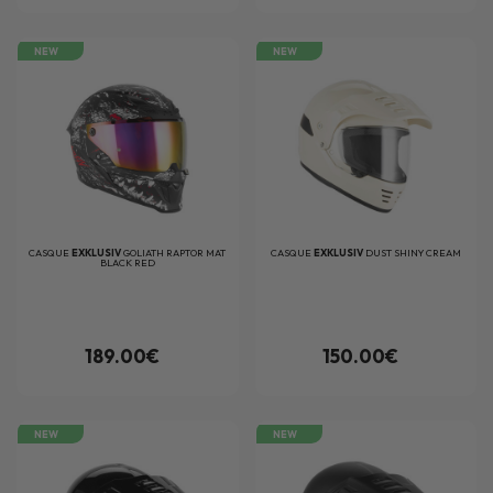
NEW
NEW
CASQUE
EXKLUSIV
GOLIATH RAPTOR MAT
CASQUE
EXKLUSIV
DUST SHINY CREAM
BLACK RED
189.00€
150.00€
NEW
NEW