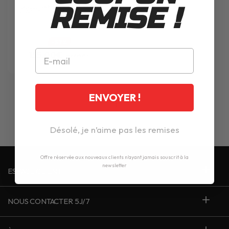
REMISE !
CASQUE
HARISSON
CORSAIR MATT
SILVER / TAILLE S [RECONDITIONNÉ]
-37%
155.00€
259.90€
ENVOYER !
1
Désolé, je n’aime pas les remises
Offre réservée aux nouveaux clients n'ayant jamais souscrit à la
newsletter
ESPACE CLIENT
NOUS CONTACTER 5J/7