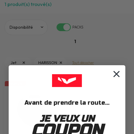
1
produit(s) trouvé(s)
PACKS
1
Jet
HARISSON
Tout décocher
PROMOS
Avant de prendre la route...
JE VEUX UN
COUPON