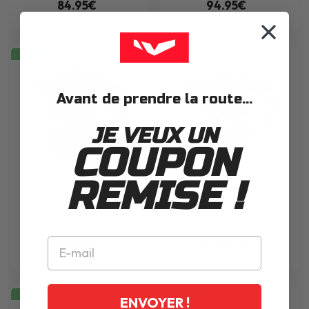
84.95€
94.95€
NEW
NEW
Avant de prendre la route...
JE VEUX UN
COUPON
REMISE !
CASQUE
MT
TRACK SV PURE A1 MATT
CASQUE
MT
TRACK SV PURE A2 MATT
159.95€
169.95€
NEW
NEW
ENVOYER !