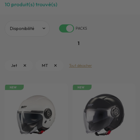
10
produit(s) trouvé(s)
PACKS
1
Jet
MT
Tout décocher
NEW
NEW