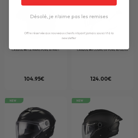
Désolé, je n’aime pas les remises
Offre réservée aux nouveaux clients n'ayant jamais souscrit à la
newsletter
CASQUE
MT
LE MANS PURE A1 MATT
CASQUE
MT
COSMO SV PURE A0 GLOSS
104.95€
124.00€
NEW
NEW