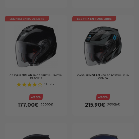
LES PRIX EN ROUE LIBRE
LES PRIX EN ROUE LIBRE
CASQUE
NOLAN
N40 5 SPECIAL N-COM
CASQUE
NOLAN
N40 5 CROSSWALK N-
BLACK 12
COM 34
11
avis
-23%
-28%
177.00€
215.90€
229.99€
299.98€