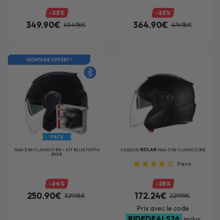
-23%
-23%
349.90€
364.90€
454.98€
474.98€
MONTAGE OFFERT !
PACK
N40-5 06 CLASSICO 301 + KIT BLUETOOTH
CASQUE
NOLAN
N40-5 06 CLASSICO 302
B101R
3
avis
-24%
-25%
250.90€
172.24€
329.98€
229.99€
Prix avec le code
RIDEDEALS26
inclus