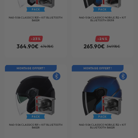
PACK
PACK
N40-5 06 CLASSICO 303 + KIT BLUETOOTH
N40-5 06 CLASSICO NOBILE 312 + KIT
B602R
BLUETOOTH B101R
-23%
-24%
364.90€
265.90€
474.98€
349.98€
MONTAGE OFFERT !
MONTAGE OFFERT !
PACK
PACK
N40-5 06 CLASSICO 301 + KIT BLUETOOTH
N40-5 06 CLASSICO NOBILE 312 + KIT
B602R
BLUETOOTH B602R