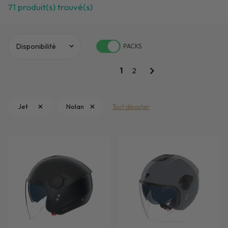
71
produit(s) trouvé(s)
PACKS
1
2
Jet
Nolan
Tout décocher