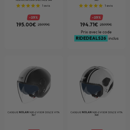
1
avis
1
avis
-25%
-25%
195.00€
194.71€
259.99€
259.99€
Prix avec le code
RIDEDEALS26
inclus
CASQUE
NOLAN
N20-2 VISOR DOLCE VITA
CASQUE
NOLAN
N20-2 VISOR DOLCE VITA
347
348