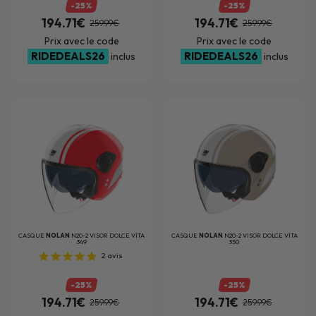
-25%
-25%
194.71€
194.71€
259.99€
259.99€
Prix avec le code
Prix avec le code
RIDEDEALS26
RIDEDEALS26
inclus
inclus
CASQUE
NOLAN
N20-2 VISOR DOLCE VITA
CASQUE
NOLAN
N20-2 VISOR DOLCE VITA
349
350
2
avis
-25%
-25%
194.71€
194.71€
259.99€
259.99€