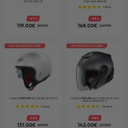
WHITE GREY 78
FLAT LAVA GREY 20
1
avis
-37%
-33%
119.00€
168.00€
189.99€
249.99€
LES PRIX EN ROUE LIBRE
LES PRIX EN ROUE LIBRE
CASQUE
NOLAN
N21 CLASSIC WHITE 5
CASQUE
NOLAN
N40 5 SPECIAL N-COM
BLACK GRAPHITE 9
2
avis
26
avis
-23%
-38%
131.00€
142.00€
169.99€
229.99€