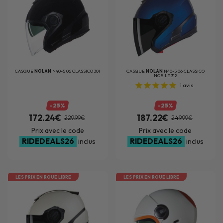
CASQUE
NOLAN
N40-5 06 CLASSICO 301
CASQUE
NOLAN
N40-5 06 CLASSICO
NOBILE 312
1
avis
-25%
-25%
172.24€
187.22€
229.99€
249.99€
Prix avec le code
Prix avec le code
RIDEDEALS26
RIDEDEALS26
inclus
inclus
LES PRIX EN ROUE LIBRE
LES PRIX EN ROUE LIBRE