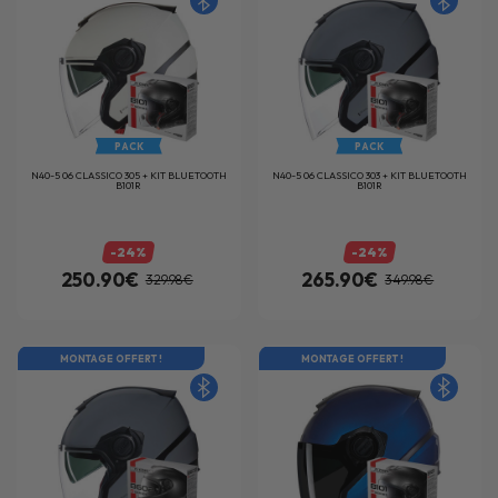
PACK
PACK
N40-5 06 CLASSICO 305 + KIT BLUETOOTH
N40-5 06 CLASSICO 303 + KIT BLUETOOTH
B101R
B101R
-24%
-24%
250.90€
265.90€
329.98€
349.98€
MONTAGE OFFERT !
MONTAGE OFFERT !