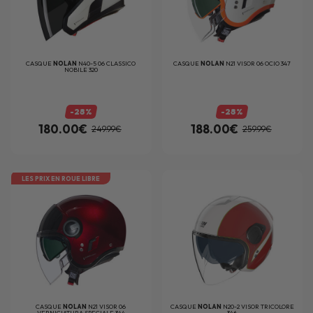
CASQUE
NOLAN
N40-5 06 CLASSICO
CASQUE
NOLAN
N21 VISOR 06 OCIO 347
NOBILE 320
-28%
-28%
180.00€
188.00€
249.99€
259.99€
LES PRIX EN ROUE LIBRE
CASQUE
NOLAN
N21 VISOR 06
CASQUE
NOLAN
N20-2 VISOR TRICOLORE
VERNICIATURA SPECIALE 344
346