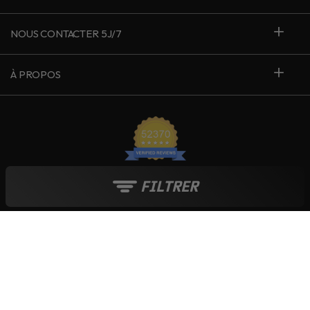
NOUS CONTACTER 5J/7
À PROPOS
FILTRER
France
Le blog Live Love Ride
Moyens de paiement :