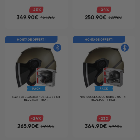
-23%
-24%
349.90€
250.90€
454.98€
329.98€
MONTAGE OFFERT !
MONTAGE OFFERT !
PACK
PACK
N40-5 06 CLASSICO NOBILE 315 + KIT
N40-5 06 CLASSICO NOBILE 315 + KIT
BLUETOOTH B101R
BLUETOOTH B602R
-24%
-23%
265.90€
364.90€
349.98€
474.98€