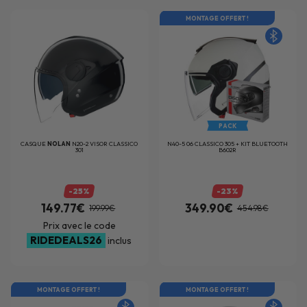
MONTAGE OFFERT !
PACK
CASQUE
NOLAN
N20-2 VISOR CLASSICO
N40-5 06 CLASSICO 305 + KIT BLUETOOTH
301
B602R
-25%
-23%
149.77€
349.90€
199.99€
454.98€
Prix avec le code
RIDEDEALS26
inclus
MONTAGE OFFERT !
MONTAGE OFFERT !