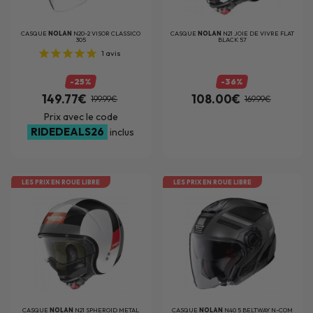
CASQUE
NOLAN
N20-2 VISOR CLASSICO
CASQUE
NOLAN
N21 JOIE DE VIVRE FLAT
305
BLACK 57
1
avis
-25%
-36%
149.77€
108.00€
199.99€
169.99€
Prix avec le code
RIDEDEALS26
inclus
LES PRIX EN ROUE LIBRE
LES PRIX EN ROUE LIBRE
CASQUE
NOLAN
N21 SPHEROID METAL
CASQUE
NOLAN
N40 5 BELTWAY N-COM