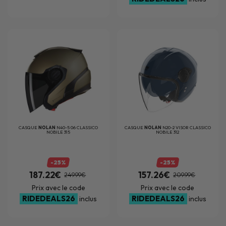
CASQUE
NOLAN
N40-5 06 CLASSICO
CASQUE
NOLAN
N20-2 VISOR CLASSICO
NOBILE 315
NOBILE 312
-25%
-25%
187.22€
157.26€
249.99€
209.99€
Prix avec le code
Prix avec le code
RIDEDEALS26
RIDEDEALS26
inclus
inclus