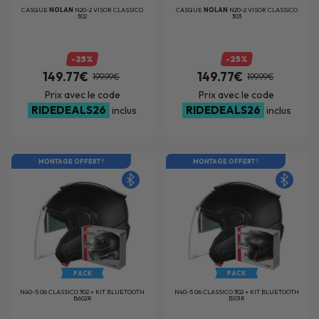
CASQUE
NOLAN
N20-2 VISOR CLASSICO
CASQUE
NOLAN
N20-2 VISOR CLASSICO
302
303
-25%
-25%
149.77€
149.77€
199.99€
199.99€
Prix avec le code
Prix avec le code
RIDEDEALS26
RIDEDEALS26
inclus
inclus
MONTAGE OFFERT !
MONTAGE OFFERT !
PACK
PACK
N40-5 06 CLASSICO 302 + KIT BLUETOOTH
N40-5 06 CLASSICO 302 + KIT BLUETOOTH
B602R
B101R