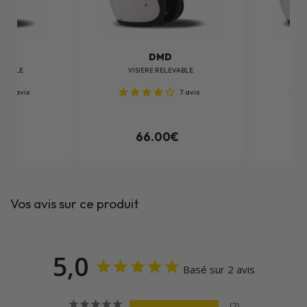
D
DMD
EVABLE
VISIERE RELEVABLE
VI
7
avis
7
avis
0€
66.00€
Vos avis sur ce produit
5,0
Basé sur 2 avis
2