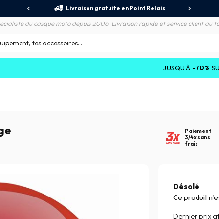
jours
Livraison gratuite en Point Relais
R
écialiste du casque moto depuis 2006. Livraison rapide et service client au to
JUSQU'À
-70%
SUR LES PROMO
ge
Paiement
3/4x sans
frais
Désolé
Ce produit n'e
Dernier prix af