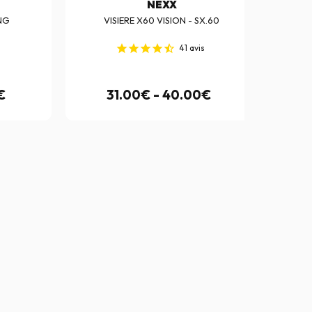
NEXX
ONG
VISIERE X60 VISION - SX.60
41
avis
€
31.00€ - 40.00€