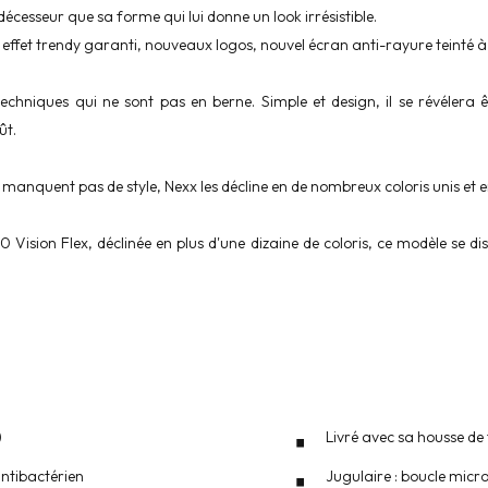
cesseur que sa forme qui lui donne un look irrésistible.
effet trendy garanti, nouveaux logos, nouvel écran anti-rayure teinté à 
s techniques qui ne sont pas en berne. Simple et design, il se révéler
ût.
ne manquent pas de style, Nexx les décline en de nombreux coloris unis et
Vision Flex, déclinée en plus d'une dizaine de coloris, ce modèle se di
)
Livré avec sa housse de
 antibactérien
Jugulaire : boucle mic