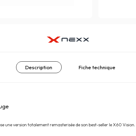
Description
Fiche technique
ouge
e une version totalement remasterisée de son best-seller le X60 Vision.