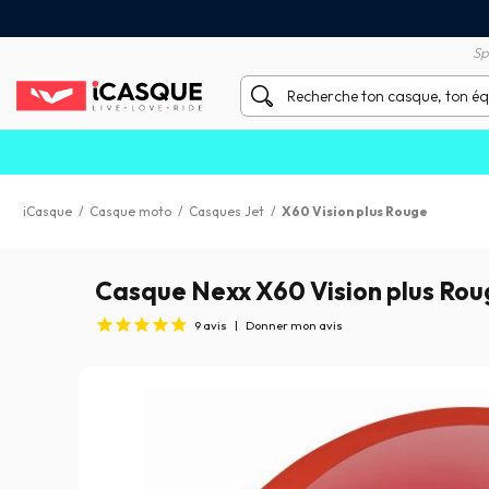
Satisfait ou remboursé 60 
X sans frais par Carte Bancaire
Sp
iCasque
/
Casque moto
/
Casques Jet
/
X60 Vision plus Rouge
Casque Nexx X60 Vision plus Rou
9
avis
|
Donner mon avis