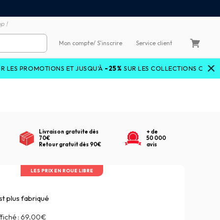
emboursement de la différence
3X4X sans frais par Carte 
p !
Mon compte
/ S'inscrire
Service client
TIONS ET JUSQU'À
-25%
SUR LES COLLECTIONS COURANTES AVEC 
Livraison gratuite dès
+ de
70€
50 000
Retour gratuit dès 90€
avis
LES PRIX EN ROUE LIBRE
st plus fabriqué
fiché :
69.00€