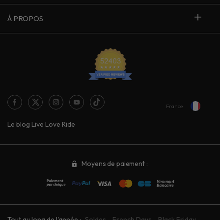
À PROPOS
France
Le blog Live Love Ride
Moyens de paiement :
Tout au long de l'année :
Soldes
-
French Days
-
Black Friday
-