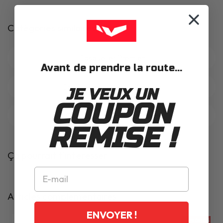
Catégories similaires
Casque jet Premier
Avant de prendre la route...
Casques modulables Premier
JE VEUX UN
COUPON
Casques intégraux Premier
REMISE !
Ça pourrait t'intéresser
Articles complémentaires
ENVOYER !
PROMOS