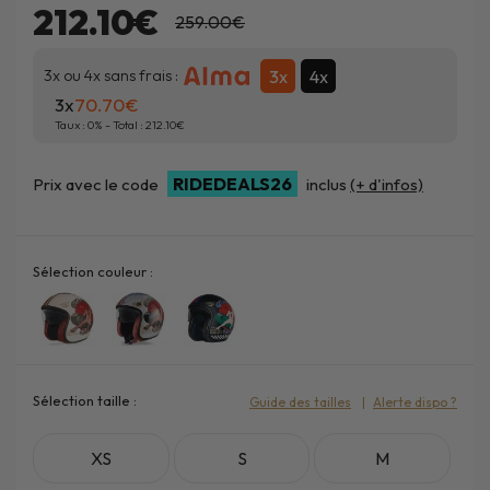
212.10€
259.00€
3x
4x
3x ou 4x sans frais :
3x
70.70
Taux :
0
% - Total :
212.10
RIDEDEALS26
Prix avec le code
inclus
(+ d'infos)
Sélection couleur :
Sélection taille :
Guide des tailles
Alerte dispo ?
XS
S
M