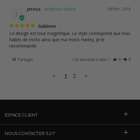
Jerouz
04 févr. 2018
J
Sublime
Le design est tout magnifique. Le style correspond aux mes 
habits de moto ainsi que ma moto Harley. Je le 
recommande
Partager
Cet avis était-il utile ?
0
0
<
1
2
>
ESPACE CLIENT
NOUS CONTACTER 5J/7