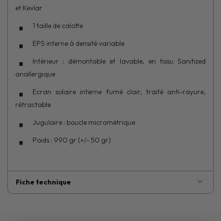
et Kevlar
1 taille de calotte
EPS interne à densité variable
Intérieur : démontable et lavable, en tissu Sanitized
anallergique
Ecran solaire interne fumé clair, traité anti-rayure,
rétractable
Jugulaire : boucle micrométrique
Poids : 990 gr (+/- 50 gr)
Fiche technique