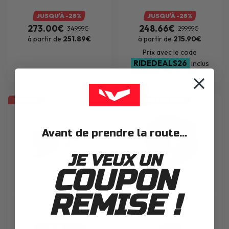
JUSQU'À -28%
JUSQU'À -28%
273.00€
248.66€
349.99€
299.99€
à partir de
251.89€
à partir de
215.90€
Prix avec le code
RIDEDEALS26
inclus
PROMOS
LES PRIX EN ROUE LIBRE
Avant de prendre la route...
JE VEUX UN
COUPON
REMISE !
CASQUE MODULABLE
AIROH
MATHISSE
CASQUE MODULABLE
AIROH
SPECKTRE
II COLOR WHITE
GROOVE BLUE
JUSQU'À -34%
-22%