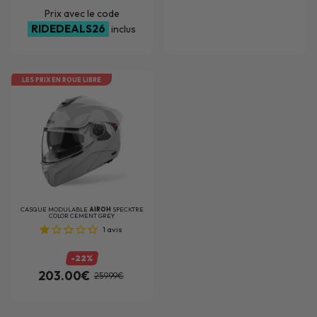
Prix avec le code
RIDEDEALS26
inclus
LES PRIX EN ROUE LIBRE
CASQUE MODULABLE
AIROH
SPECKTRE
COLOR CEMENT GREY
1
avis
-22%
203.00€
259.99€