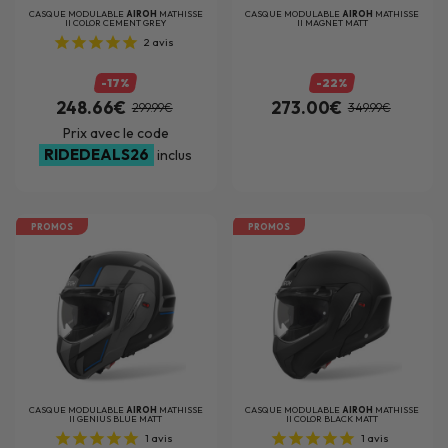
CASQUE MODULABLE
AIROH
MATHISSE
CASQUE MODULABLE
AIROH
MATHISSE
II COLOR CEMENT GREY
II MAGNET MATT
2
avis
-17%
-22%
248.66€
273.00€
299.99€
349.99€
Prix avec le code
RIDEDEALS26
inclus
PROMOS
PROMOS
CASQUE MODULABLE
AIROH
MATHISSE
CASQUE MODULABLE
AIROH
MATHISSE
II GENIUS BLUE MATT
II COLOR BLACK MATT
1
avis
1
avis