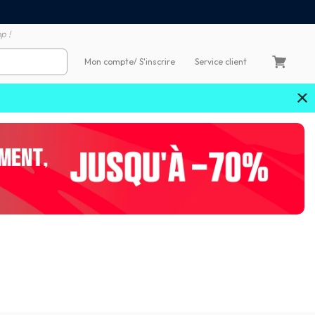
Satisfait ou remboursé 60
4X sans frais par Carte Bancaire
p !
Mon compte
/ S'inscrire
Service client