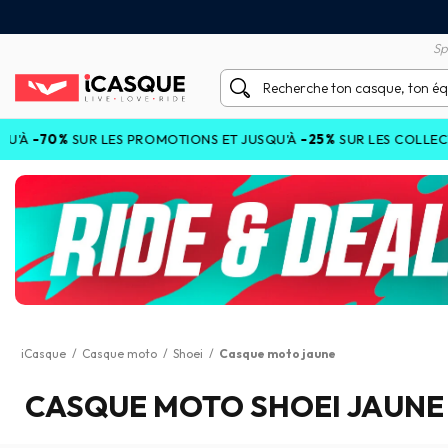
tisfait ou remboursé 60 jours
Livraison gratuite en Point
Sp
0%
SUR LES PROMOTIONS ET JUSQU'À
-25%
SUR LES COLLECTIONS C
iCasque
/
Casque moto
/
Shoei
/
Casque moto jaune
CASQUE MOTO SHOEI JAUNE