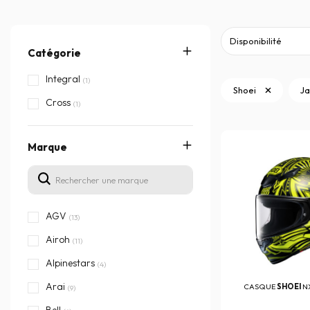
Catégorie
Integral
(1)
Shoei
J
Cross
(1)
Marque
AGV
(13)
Airoh
(11)
Alpinestars
(4)
Arai
CASQUE
SHOEI
N
(9)