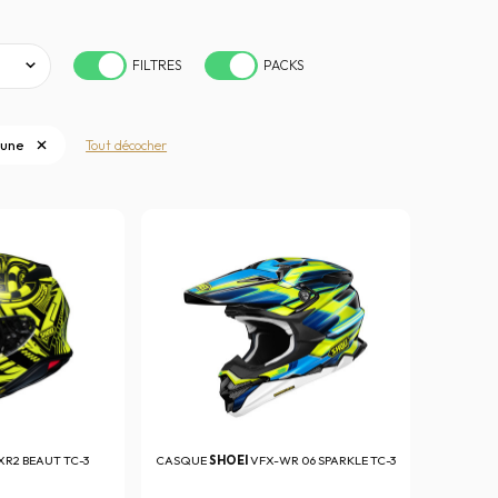
FILTRES
PACKS
aune
Tout décocher
XR2 BEAUT TC-3
CASQUE
SHOEI
VFX-WR 06 SPARKLE TC-3