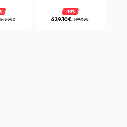
%
-10%
629.10€
599.00€
699.00€