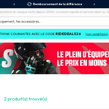
 Relais
Remboursement de la différence
3X
écialiste du casque moto depuis 2006. Livraison rapide et service client au to
RIDEDEALS26
OURANTES AVEC LE CODE
(voir conditions)
2
produit(s) trouvé(s)