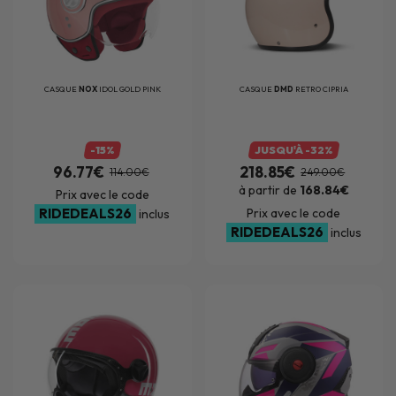
CASQUE
NOX
IDOL GOLD PINK
CASQUE
DMD
RETRO CIPRIA
-15%
JUSQU'À -32%
96.77€
218.85€
114.00€
249.00€
à partir de
168.84€
Prix avec le code
RIDEDEALS26
Prix avec le code
inclus
RIDEDEALS26
inclus