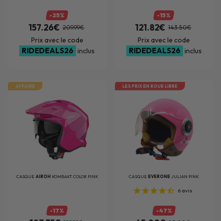
-25%
-15%
157.26€
121.82€
209.99€
143.50€
Prix avec le code
Prix avec le code
RIDEDEALS26
RIDEDEALS26
inclus
inclus
AFFAIRE
LES PRIX EN ROUE LIBRE
CASQUE
AIROH
KOMBAKT COLOR PINK
CASQUE
EVERONE
JULIAN PINK
6
avis
-17%
-47%