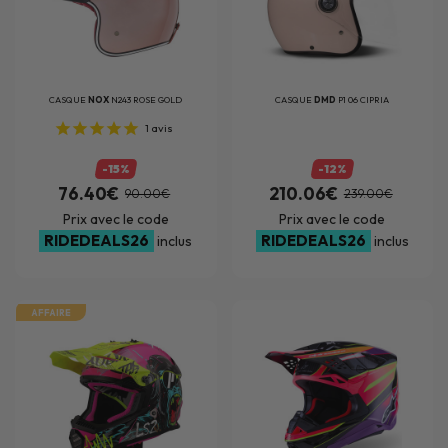
CASQUE
NOX
N243 ROSE GOLD
CASQUE
DMD
P1 06 CIPRIA
1
avis
-15%
-12%
76.40€
210.06€
90.00€
239.00€
Prix avec le code
Prix avec le code
RIDEDEALS26
RIDEDEALS26
inclus
inclus
AFFAIRE