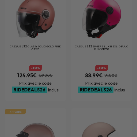
CASQUE
LS2
CLASSY SOLID GOLD PINK
CASQUE
LS2
SPHERE LUX II SOLID FLUO
OF620
PINK OF558
-10%
-10%
124.95€
88.99€
139.00€
99.00€
Prix avec le code
Prix avec le code
RIDEDEALS26
RIDEDEALS26
inclus
inclus
AFFAIRE