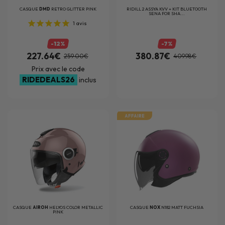
CASQUE
DMD
RETRO GLITTER PINK
RIDILL 2 ASSYA KVV + KIT BLUETOOTH
SENA FOR SHA...
1
avis
-12%
-7%
227.64€
380.87€
259.00€
409.98€
Prix avec le code
RIDEDEALS26
inclus
AFFAIRE
CASQUE
AIROH
HELYOS COLOR METALLIC
CASQUE
NOX
N182 MATT FUCHSIA
PINK