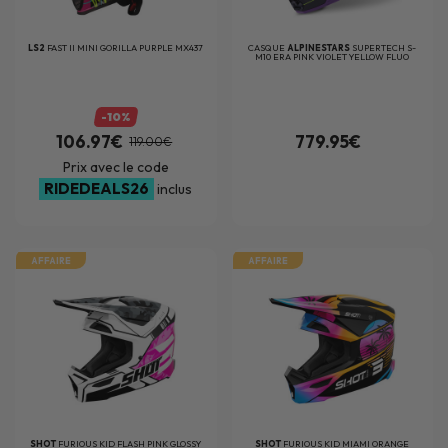
LS2
FAST II MINI GORILLA PURPLE MX437
CASQUE
ALPINESTARS
SUPERTECH S-
M10 ERA PINK VIOLET YELLOW FLUO
GLOSSY
-10%
106.97€
779.95€
119.00€
Prix avec le code
RIDEDEALS26
inclus
AFFAIRE
AFFAIRE
SHOT
FURIOUS KID FLASH PINK GLOSSY
SHOT
FURIOUS KID MIAMI ORANGE