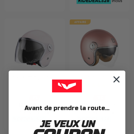
RIDEDEALS26
inclus
AFFAIRE
CASQUE
STORMER
CLYDE PALE PINK
CASQUE
NOX
HERITAGE GOLD PINK
GLOSSY
1
avis
-5%
-15%
123.35€
114.60€
129.99€
135.00€
Avant de prendre la route...
Prix avec le code
Prix avec le code
RIDEDEALS26
RIDEDEALS26
inclus
inclus
JE VEUX UN