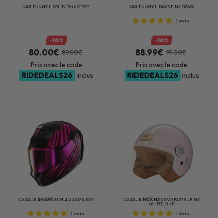
LS2
FUNNY II SOLID PINK OF622
LS2
FUNNY II PAWS PINK OF622
1
avis
-10%
-10%
80.00€
88.99€
89.00€
99.00€
Prix avec le code
Prix avec le code
RIDEDEALS26
RIDEDEALS26
inclus
inclus
CASQUE
SHARK
RIDILL 2 ASSYA KVV
CASQUE
NOX
N210 EVO PASTEL PINK
WHITE LINE
1
avis
1
avis