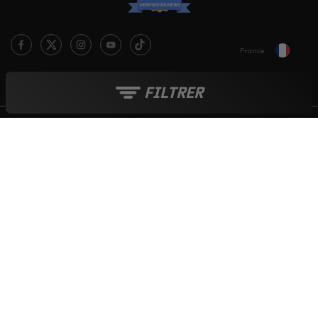
France
Le blog Live Love Ride
FILTRER
Moyens de paiement :
Tout au long de l'année :
Soldes
-
French Days
-
Black Friday
-
Boutique de Noël
© 2006-2026 - INTERNET CREATIVE COMPANY SARL - TVA : FR 015 215
349 17
ICASQUE.COM - TOUS DROITS RESERVES