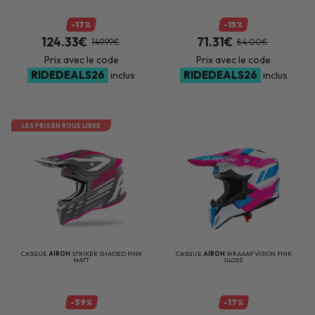
-17%
-15%
124.33€
71.31€
149.99€
84.00€
Prix avec le code
Prix avec le code
RIDEDEALS26
RIDEDEALS26
inclus
inclus
LES PRIX EN ROUE LIBRE
CASQUE
AIROH
STRIKER SHADED PINK
CASQUE
AIROH
WRAAAP VISION PINK
MATT
GLOSS
-39%
-17%