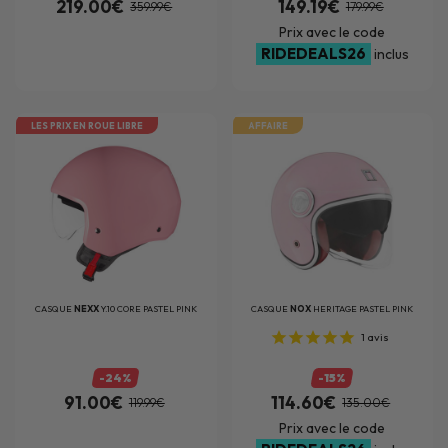
219.00€
149.19€
359.99€
179.99€
Prix avec le code
RIDEDEALS26
inclus
LES PRIX EN ROUE LIBRE
AFFAIRE
CASQUE
NEXX
Y.10 CORE PASTEL PINK
CASQUE
NOX
HERITAGE PASTEL PINK
1
avis
-24%
-15%
91.00€
114.60€
119.99€
135.00€
Prix avec le code