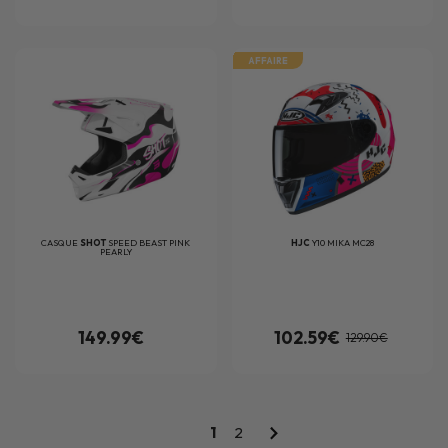
AFFAIRE
CASQUE
SHOT
SPEED BEAST PINK
HJC
Y10 MIKA MC28
PEARLY
149.99€
102.59€
129.90€
1
2