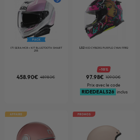
PACK
I71 SERA MC8 + KIT BLUETOOTH SMART
LS2
KID CYBERG PURPLE CYAN FF812
21B
-10%
458.90€
97.98€
489.80€
109.00€
Prix avec le code
RIDEDEALS26
inclus
AFFAIRE
PROMOS