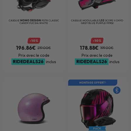
CASQUE
MOMO DESIGN
FGTR CLASSIC
CASQUE MODULABLE
LS2
SCOPE II OXYD
CANDY FUCSIA WHITE
GREY BLUE PURPLE FF902
-10%
-10%
196.86€
178.88€
219.00€
199.00€
Prix avec le code
Prix avec le code
RIDEDEALS26
RIDEDEALS26
inclus
inclus
MONTAGE OFFERT !
PACK