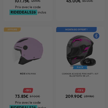
107.75€
45.00€
129.99€
85.00€
Prix avec le code
RIDEDEALS26
inclus
AFFAIRE
MONTAGE OFFERT !
PACK
NOX
N710 PINK
CONNOR ACHIEVE PINK MATT + KIT
BLUETOOTH 5R LIT...
-15%
-13%
73.85€
209.90€
87.00€
239.98€
Prix avec le code
RIDEDEALS26
inclus