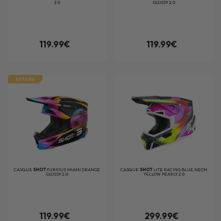
2.0
GLOSSY 2.0
119.99€
119.99€
AFFAIRE
CASQUE
SHOT
FURIOUS MIAMI ORANGE
CASQUE
SHOT
LITE RACING BLUE NEON
GLOSSY 2.0
YELLOW PEARLY 2.0
119.99€
299.99€