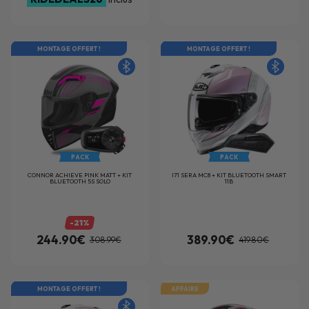
MONTAGE OFFERT !
MONTAGE OFFERT !
PACK
PACK
CONNOR ACHIEVE PINK MATT + KIT
I71 SERA MC8 + KIT BLUETOOTH SMART
BLUETOOTH 5S SOLO
11B
-21%
244.90€
389.90€
308.99€
419.80€
MONTAGE OFFERT !
AFFAIRE