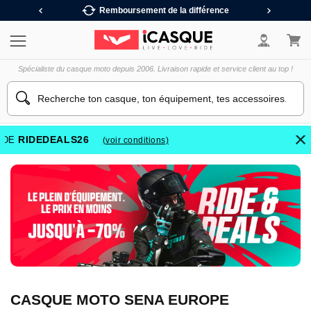
Relais
Remboursement de la différence
3X
Spécialiste du casque moto depuis 2006. Livraison rapide et service client au top !
RIDEDEALS26
DE
(voir conditions)
CASQUE MOTO SENA EUROPE