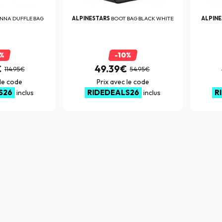
NNA DUFFLE BAG
ALPINESTARS
BOOT BAG BLACK WHITE
ALPIN
0%
-10%
€
49.39€
114.95€
54.95€
 le code
Prix avec le code
S26
RIDEDEALS26
R
inclus
inclus