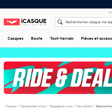
Satisfait ou remboursé 60 
X sans frais par Carte Bancaire
Sp
Casques
Route
Tout-terrain
Pièces et acces
iCasque
/
Equipement cross
/
Bagagerie cross
/
Sacs pilote
/
Alpinesta