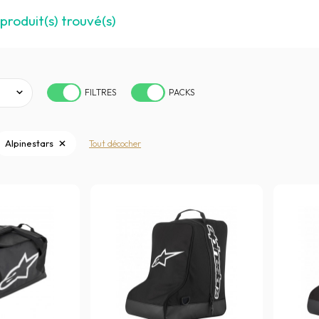
produit(s) trouvé(s)
FILTRES
PACKS
Alpinestars
Tout décocher