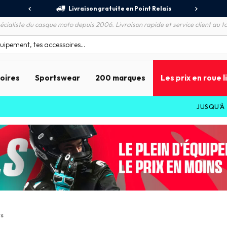
jours
Livraison gratuite en Point Relais
R
écialiste du casque moto depuis 2006. Livraison rapide et service client au to
soires
Sportswear
200 marques
Les prix en roue l
JUSQU'À
-70%
rs