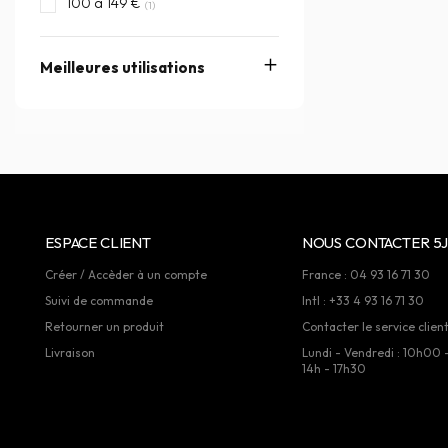
100 à 149 €
(1)
Meilleures utilisations
ESPACE CLIENT
NOUS CONTACTER 5J
Créer / Accèder à un compte
France : 04 93 16 71 30
Suivi de commande
Intl : +33 4 93 16 71 30
Retourner un produit
Contacter le service clien
Livraison
Lundi - Vendredi : 10h00 
14h - 17h30