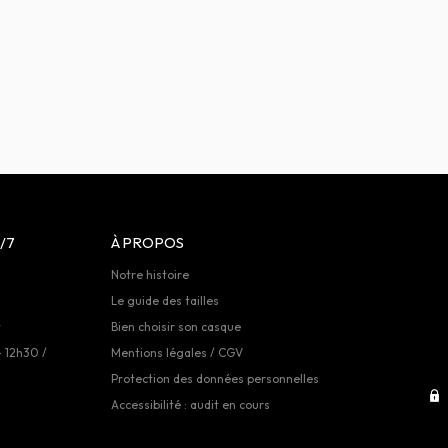
/7
À PROPOS
Notre histoire
Le guide des tailles
t
Bien choisir son casque
- 12h30 /
Mentions légales / CGV
Protection des données personnelles
Accessibilité : audit en cours