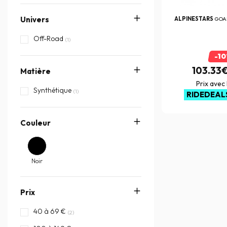
Univers
ALPINESTARS
GOA
Off-Road
(1)
-1
103.33
Matière
Prix avec
Synthétique
(1)
RIDEDEAL
Couleur
Noir
Prix
40 à 69 €
(2)