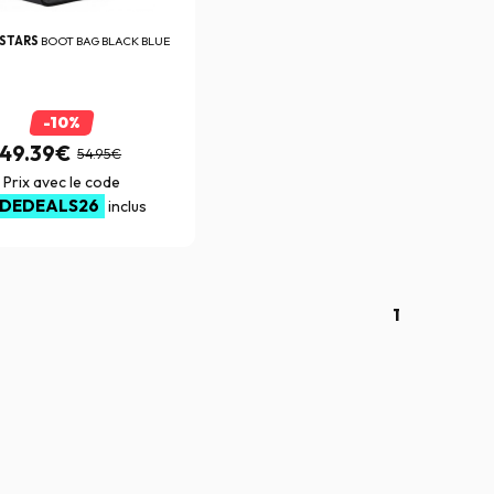
ESTARS
BOOT BAG BLACK BLUE
-10%
49.39€
54.95€
Prix avec le code
IDEDEALS26
inclus
1