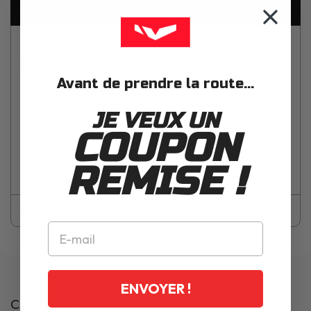
Description
Ecran pour masque cross FOX Tear-Off Air
Avant de prendre la route...
Space - Solid par 25
JE VEUX UN
Pack de 25 Tear-Offs Fox
COUPON
Compatible avec les masques cross Air Space et Solid
REMISE !
Fiche technique
ENVOYER !
Catégories similaires