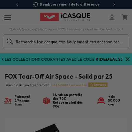
 Relais
Remboursement de la différence
3X
Spécialiste du casque moto depuis 2006. Livraison rapide et service client au top !
RIDEDEALS26
LES COLLECTIONS COURANTES AVEC LE CODE
(vo
FOX Tear-Off Air Space - Solid par 25
Aucun avis, soyez le premier !
+ de 50000 avis vérifiés
Livraison gratuite
Paiement
+ de
dès 70€
3/4x sans
50 000
Retour gratuit dès
frais
avis
90€