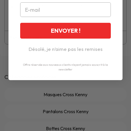
Bandeau avec impression siliconée pour un meilleur grip
sur le casque
ENVOYER !
Fiche technique
Désolé, je n’aime pas les remises
Offre réservée aux nouveaux clients n'ayant jamais souscrit à la
newsletter
Catégories similaires
Masques Cross Kenny
Pantalons Cross Kenny
Bottes Cross Kenny