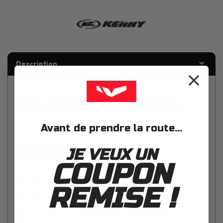
Description
Masque Cross Kenny Track Red Google
Avant de prendre la route...
JE VEUX UN
Composition
COUPON
Masque cross adulte
REMISE !
Masque souple
Ecran clair traité antibuée et anti-rayure