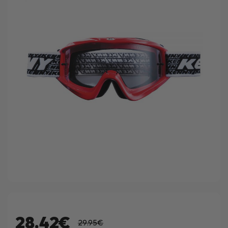
28.42€
29.95€