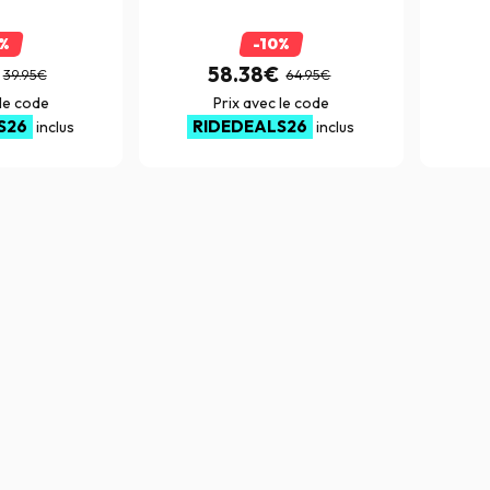
0%
-10%
58.38€
39.95€
64.95€
 le code
Prix avec le code
S26
RIDEDEALS26
inclus
inclus