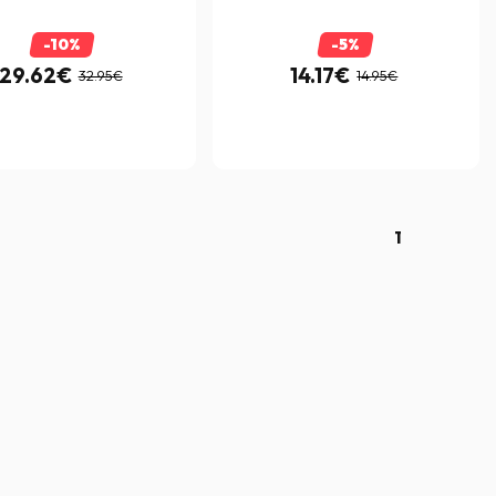
-10%
-5%
29.62€
14.17€
32.95€
14.95€
1