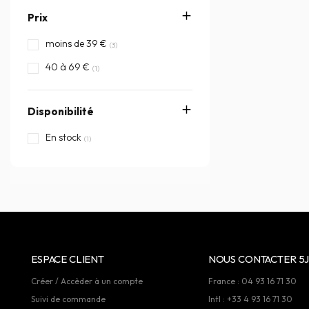
Prix
moins de 39 €
(3)
40 à 69 €
(1)
Disponibilité
En stock
(1)
ESPACE CLIENT
NOUS CONTACTER 5J
Créer / Accèder à un compte
France : 04 93 16 71 30
Suivi de commande
Intl : +33 4 93 16 71 30