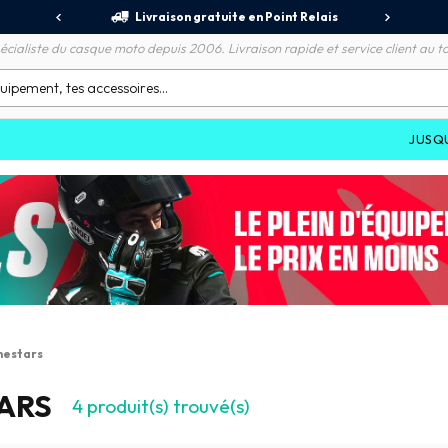
jours
Livraison gratuite en Point Relais
R
écialiste du casque moto depuis 2006. Livraison rapide et service client au to
JUSQU'À
-7
nestars
ARS
4
produit(s) trouvé(s)