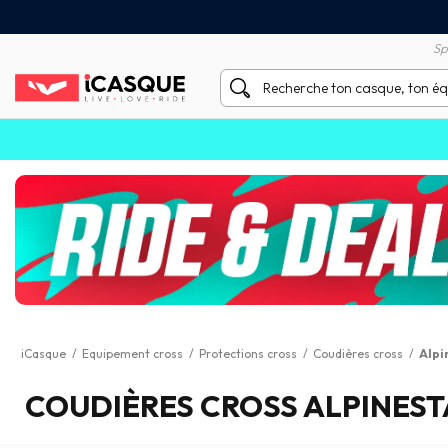
Satisfait ou remboursé 60 
X sans frais par Carte Bancaire
Sp
iCasque
/
Equipement cross
/
Protections cross
/
Coudières cross
/
Alpi
COUDIÈRES CROSS ALPINEST