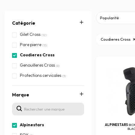
Catégorie
Gilet Cross
(12)
Coudieres Cross
Pare pierre
(15)
Coudieres Cross
Genouilleres Cross
(8)
Protections cervicales
(3)
Marque
Alpinestars
ALPINESTARS
BIO
BLA