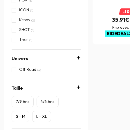
FOX
(5)
ICON
(1)
-1
35.91€
Kenny
(2)
Prix avec
SHOT
(6)
RIDEDEAL
Thor
(1)
Univers
Off-Road
(4)
Taille
7/9 Ans
4/6 Ans
S - M
L - XL