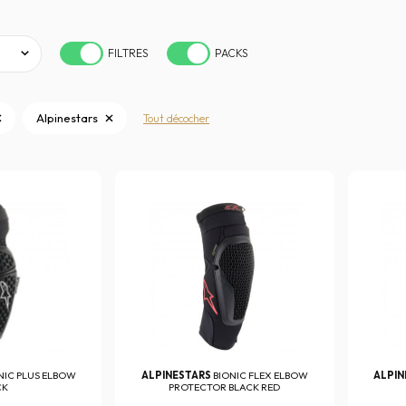
FILTRES
PACKS
Alpinestars
Tout décocher
NIC PLUS ELBOW
ALPINESTARS
BIONIC FLEX ELBOW
ALPI
CK
PROTECTOR BLACK RED