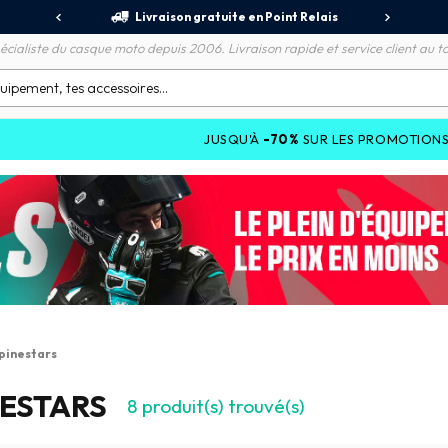
jours
Livraison gratuite en Point Relais
R
écialiste du casque moto depuis 2006. Livraison rapide et service client au to
JUSQU'À
-70%
SUR LES PROMOTIONS ET JU
pinestars
NESTARS
8
produit(s) trouvé(s)