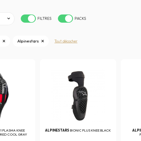
FILTRES
PACKS
s
Alpinestars
Tout décocher
-1 PLASMA KNEE
ALPINESTARS
BIONIC PLUS KNEE BLACK
ALP
 RED COOL GRAY