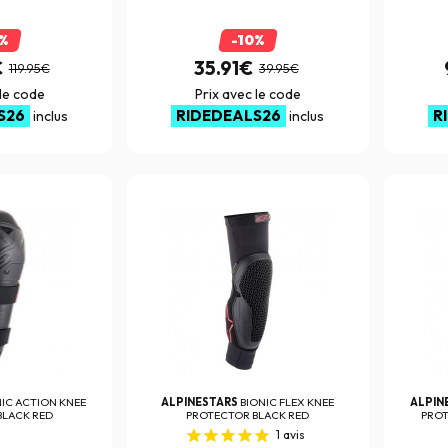
0%
-10%
€
35.91€
119.95€
39.95€
 le code
Prix avec le code
S26
RIDEDEALS26
R
inclus
inclus
NIC ACTION KNEE
ALPINESTARS
BIONIC FLEX KNEE
ALPIN
BLACK RED
PROTECTOR BLACK RED
PROT
1
avis