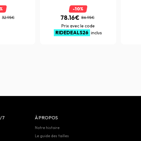
0%
-10%
€
78.16€
32.95€
86.95€
Prix avec le code
RIDEDEALS26
inclus
/7
À PROPOS
Notre histoire
Le guide des tailles