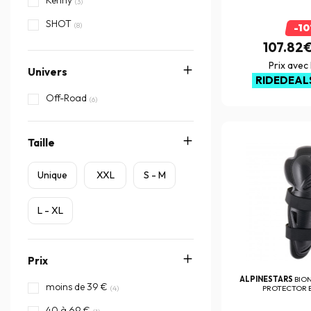
Kenny
(3)
SHOT
(8)
-1
107.82
Prix avec
Univers
RIDEDEAL
Off-Road
(6)
Taille
Unique
XXL
S - M
L - XL
Prix
ALPINESTARS
BIO
moins de 39 €
PROTECTOR 
(4)
40 à 69 €