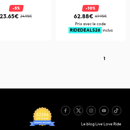
-5%
-10%
23.65€
62.88€
24.95€
69.95€
Prix avec le code
RIDEDEALS26
inclus
1
Le blog Live Love Ride