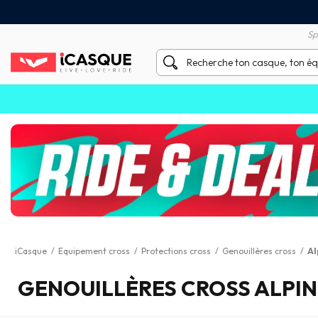
Satisfait ou remboursé 60 
X sans frais par Carte Bancaire
Sp
iCasque
/
Equipement cross
/
Protections cross
/
Genouillères cross
/
Al
GENOUILLÈRES CROSS ALPI