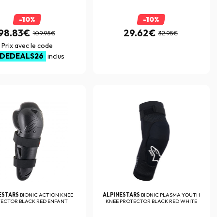
-10%
-10%
98.83€
29.62€
109.95€
32.95€
Prix avec le code
IDEDEALS26
inclus
ESTARS
BIONIC ACTION KNEE
ALPINESTARS
BIONIC PLASMA YOUTH
ECTOR BLACK RED ENFANT
KNEE PROTECTOR BLACK RED WHITE