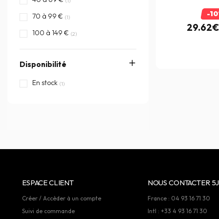
(1)
-1
70 à 99 €
(1)
29.62
100 à 149 €
(2)
Disponibilité
En stock
(1)
ESPACE CLIENT
NOUS CONTACTER 5J
Créer / Accèder à un compte
France : 04 93 16 71 30
Suivi de commande
Intl : +33 4 93 16 71 30