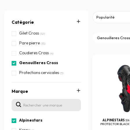
Catégorie
Gilet Cross
(12)
Genouilleres Cros
Pare pierre
(15)
Coudieres Cross
(4)
Genouilleres Cross
Protections cervicales
(3)
Marque
Alpinestars
ALPINESTARS
SX
PROTECTOR BLACK