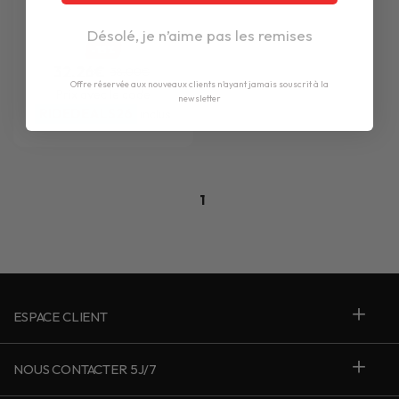
Désolé, je n’aime pas les remises
-15%
32.26€
38.00€
Offre réservée aux nouveaux clients n'ayant jamais souscrit à la
Prix avec le code
newsletter
RIDEDEALS26
inclus
1
ESPACE CLIENT
NOUS CONTACTER 5J/7