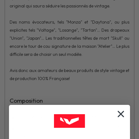
original qui saura séduire les passionnés de vintage.
Des noms évocateurs, tels "Monza" et "Daytona", ou plus
explicites tels "Voltage", "Losange", "Tartan"... Des drapeaux
"Union", "Japan"... Les traditionnelles têtes de mort "Skull" ou
encore le tour de cou signature de la maison "Atelier"... Le plus
difficile sera de choisir un seul modèle.
Avis donc aux amateurs de beaux produits de style vintage et
de production 100% Française!
Composition
Tour de cou moto mixte, pour homme et femme
Fabrication artisanale 100% Française - Modèle
déposé©