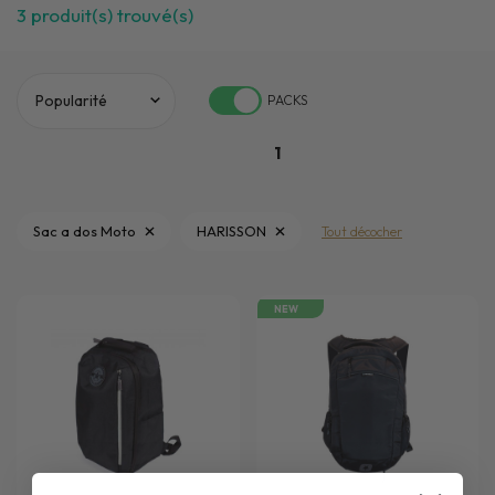
3
produit(s) trouvé(s)
PACKS
1
Sac a dos Moto
HARISSON
Tout décocher
NEW