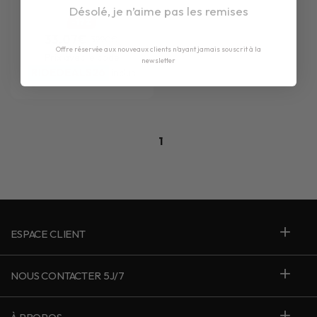
Désolé, je n’aime pas les remises
-17%
33.07€
39.90€
Offre réservée aux nouveaux clients n'ayant jamais souscrit à la
Prix avec le code
newsletter
RIDEDEALS26
inclus
1
ESPACE CLIENT
NOUS CONTACTER 5J/7