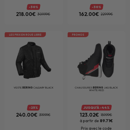
-30%
-30%
218.00€
162.00€
309.99€
229.99€
LES PRIX EN ROUE LIBRE
PROMOS
VESTE
BERING
CALGARY BLACK
CHAUSSURES
BERING
JAG BLACK
WHITE RED
-25%
JUSQU'À -44%
240.00€
123.02€
319.99€
159.99€
à partir de
89.71€
Prix avec le code