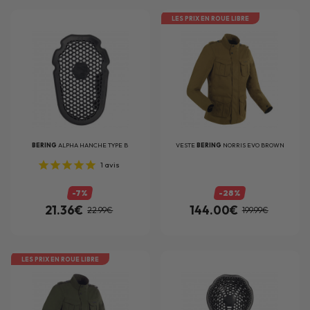
LES PRIX EN ROUE LIBRE
BERING
ALPHA HANCHE TYPE B
VESTE
BERING
NORRIS EVO BROWN
1
avis
-7%
-28%
21.36€
144.00€
22.99€
199.99€
LES PRIX EN ROUE LIBRE