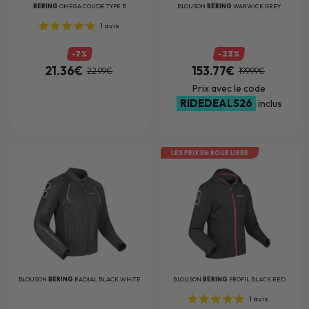
BERING
OMEGA COUDE TYPE B
BLOUSON
BERING
WARWICK GREY
1
avis
-7%
-23%
21.36€
153.77€
22.99€
199.99€
Prix avec le code
RIDEDEALS26
inclus
LES PRIX EN ROUE LIBRE
BLOUSON
BERING
RADIAL BLACK WHITE
BLOUSON
BERING
PROFIL BLACK RED
1
avis