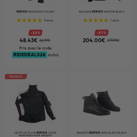
BERING
PANTALON CHICAGO
BLOUSON
BERING
WINTON BLACK
9
avis
1
avis
-23%
-27%
48.43€
204.00€
62.99€
279.99€
Prix avec le code
RIDEDEALS26
inclus
PROMOS
VESTE DE PLUIE
BERING
VESTE
BASKETS
BERING
INDY BLACK BLACK
MANIWATA NOIR ARGENT