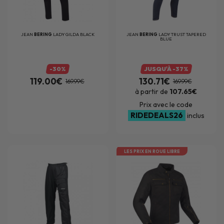
JEAN
BERING
LADY GILDA BLACK
JEAN
BERING
LADY TRUST TAPERED
BLUE
-30%
JUSQU'À -37%
119.00€
130.71€
169.99€
169.99€
à partir de
107.65€
Prix avec le code
RIDEDEALS26
inclus
LES PRIX EN ROUE LIBRE