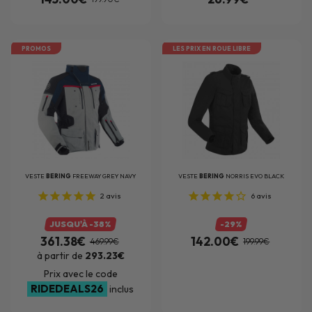
PROMOS
LES PRIX EN ROUE LIBRE
VESTE
BERING
FREEWAY GREY NAVY
VESTE
BERING
NORRIS EVO BLACK
2
avis
6
avis
JUSQU'À -38%
-29%
361.38€
142.00€
469.99€
199.99€
à partir de
293.23€
Prix avec le code
RIDEDEALS26
inclus