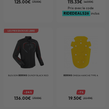
125.00€
115.33€
179.99€
149.99€
Prix avec le code
RIDEDEALS26
inclus
LES PRIX EN ROUE LIBRE
BLOUSON
BERING
DUNDY BLACK RED
BERING
OMEGA HANCHE TYPE A
-24%
-7%
136.00€
19.50€
179.99€
20.99€