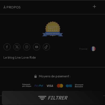
À PROPOS
France
Le blog Live Love Ride
Moyens de paiement :
FILTRER
Tout au long de l'année :
Soldes
-
French Days
-
Black Friday
-