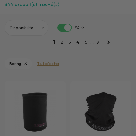
344
produit(s) trouvé(s)
PACKS
...
1
2
3
4
5
9
Bering
Tout décocher