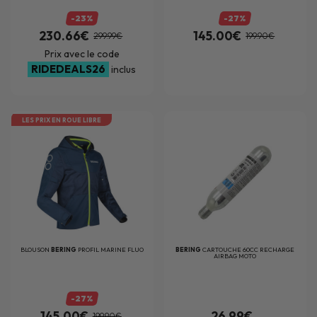
-23%
-27%
230.66€
145.00€
299.99€
199.90€
Prix avec le code
RIDEDEALS26
inclus
LES PRIX EN ROUE LIBRE
BLOUSON
BERING
PROFIL MARINE FLUO
BERING
CARTOUCHE 60CC RECHARGE
AIRBAG MOTO
-27%
145.00€
26.99€
199.90€