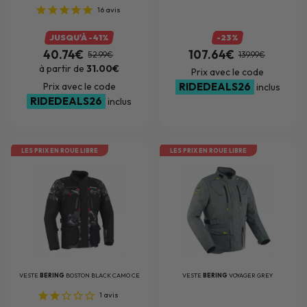
16
avis
JUSQU'À -41%
-23%
40.74€
107.64€
52.99€
139.99€
à partir de
31.00€
Prix avec le code
Prix avec le code
RIDEDEALS26
inclus
RIDEDEALS26
inclus
LES PRIX EN ROUE LIBRE
LES PRIX EN ROUE LIBRE
VESTE
BERING
BOSTON BLACK CAMO CE
VESTE
BERING
VOYAGER GREY
1
avis