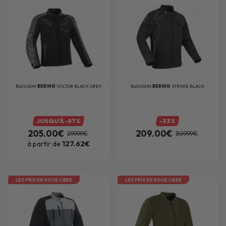
BLOUSON
BERING
VOLTOR BLACK GREY
BLOUSON
BERING
STROKE BLACK
JUSQU'À -57%
-33%
205.00€
209.00€
299.99€
309.99€
à partir de
127.62€
LES PRIX EN ROUE LIBRE
LES PRIX EN ROUE LIBRE