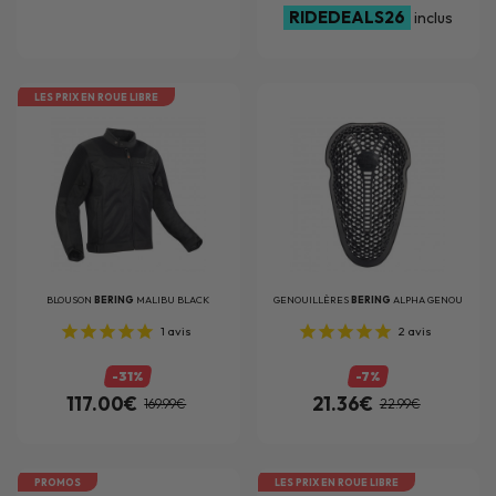
RIDEDEALS26
inclus
LES PRIX EN ROUE LIBRE
BLOUSON
BERING
MALIBU BLACK
GENOUILLÈRES
BERING
ALPHA GENOU
1
avis
2
avis
-31%
-7%
117.00€
21.36€
169.99€
22.99€
PROMOS
LES PRIX EN ROUE LIBRE