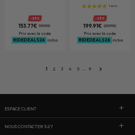
1
avis
-23%
-23%
153.77€
199.91€
199.99€
259.99€
Prix avec le code
Prix avec le code
RIDEDEALS26
RIDEDEALS26
inclus
inclus
...
1
2
3
4
5
9
ESPACE CLIENT
NOUS CONTACTER 5J/7