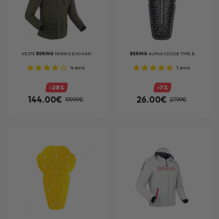
VESTE
BERING
NORRIS EVO KAKI
BERING
ALPHA COUDE TYPE B
4
avis
1
avis
-28%
-7%
144.00€
26.00€
199.99€
27.99€