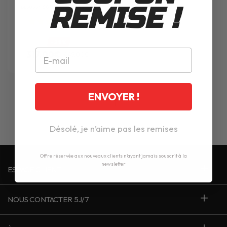
REMISE !
BLOUSON
SOUBIRAC
ADELE NOIR
1
avis
-29%
317.00€
449.00€
ENVOYER !
1
Désolé, je n’aime pas les remises
Offre réservée aux nouveaux clients n'ayant jamais souscrit à la
newsletter
ESPACE CLIENT
NOUS CONTACTER 5J/7