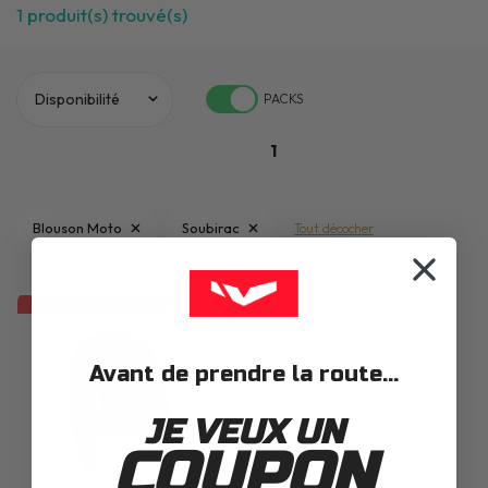
1
produit(s) trouvé(s)
PACKS
1
Blouson Moto
Soubirac
Tout décocher
LES PRIX EN ROUE LIBRE
Avant de prendre la route...
JE VEUX UN
COUPON