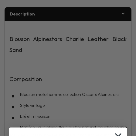
Description
Blouson Alpinestars Charlie Leather Black
Sand
Composition
Blouson moto homme collection Oscar d'Alpinestars
Style vintage
Eté et mi-saison
Matière : cuir pleine fleur au fini naturel, toucher souple
et luxueux. Très bonne résistance à l'abrasion et durabilité