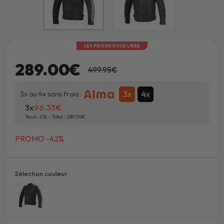
LES PRIX EN ROUE LIBRE
289.00€
499.95€
3x
4x
3x ou 4x sans frais :
3x
96.33
Taux :
0
% - Total :
289.00
PROMO -42%
Sélection couleur :