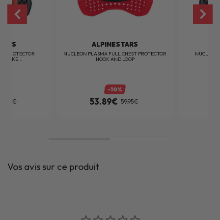
TARS
ALPINESTARS
A
CIR PROTECTOR
NUCLEON PLASMA FULL CHEST PROTECTOR
NUCLEON 
SMOKE...
HOOK AND LOOP
TRAN
%
-10%
53.89€
5
59.95€
59.95€
Vos avis sur ce produit