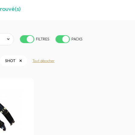
trouvé(s)
FILTRES
PACKS
SHOT
Tout décocher