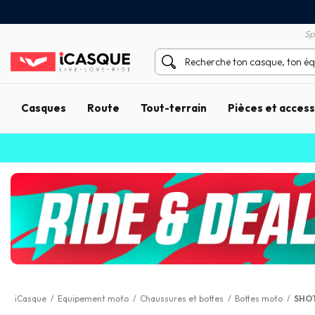
Satisfait ou remboursé 60 
X sans frais par Carte Bancaire
Sp
Casques
Route
Tout-terrain
Pièces et acces
iCasque
/
Equipement moto
/
Chaussures et bottes
/
Bottes moto
/
SHO