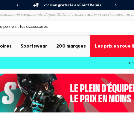
jours
Livraison gratuite en Point Relais
R
écialiste du casque moto depuis 2006. Livraison rapide et service client au to
soires
Sportswear
200 marques
Les prix en roue l
JUSQU'À
T