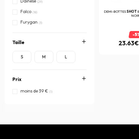
Dainese
(29)
Falco
DEMI-BOTTES
SHOT
(18)
NOI
Furygan
(3)
ICON
(3)
-5
Taille
23.63€
Ixon
(6)
REV'IT
(7)
S
M
L
Richa
(1)
Segura
(1)
Prix
SHOT
moins de 39 €
(1)
Stylmartin
(4)
TCX
(12)