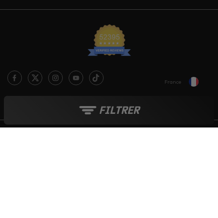
France
Le blog Live Love Ride
FILTRER
Moyens de paiement :
Tout au long de l'année :
Soldes
-
French Days
-
Black Friday
-
Boutique de Noël