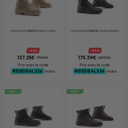
CHAUSSURES
FALCO
ZARAH CAMEL
CHAUSSURES
FALCO
CHASER 2 BLACK
-24%
-24%
137.25€
175.39€
179.90€
229.90€
Prix avec le code
Prix avec le code
RIDEDEALS26
RIDEDEALS26
inclus
inclus
NEW
NEW