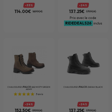
-33%
-24%
114.00€
137.25€
169.90€
179.90€
Prix avec le code
RIDEDEALS26
inclus
CHAUSSURES
FALCO
662 MISTY GREEN
CHAUSSURES
FALCO
ZARAH BLACK
ARMY
3
avis
-24%
-24%
152.50€
137.25€
199.90€
179.90€