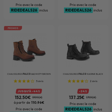
Prix avec le code
Prix avec le code
RIDEDEALS26
RIDEDEALS26
inclus
inclus
PROMOS
CHAUSSURES
FALCO
662 MISTY BROWN
CHAUSSURES
FALCO
KASPAR BLACK
5
avis
2
avis
JUSQU'À -44%
-24%
152.50€
137.25€
199.90€
179.90€
à partir de
110.96€
Prix avec le code
Prix avec le code
RIDEDEALS26
inclus