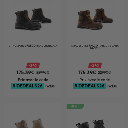
CHAUSSURES
FALCO
RANGER 2 BLACK
CHAUSSURES
FALCO
RANGER 2 DARK
BROWN
-24%
-24%
175.39€
175.39€
229.90€
229.90€
Prix avec le code
Prix avec le code
RIDEDEALS26
RIDEDEALS26
inclus
inclus
NEW