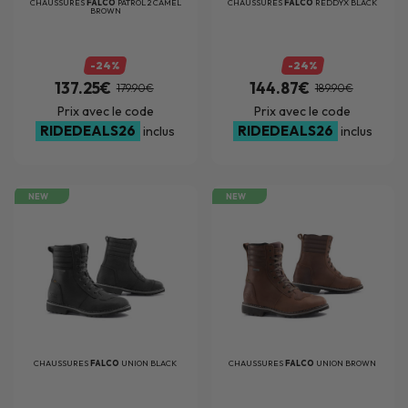
CHAUSSURES
FALCO
PATROL 2 CAMEL
CHAUSSURES
FALCO
REDDYX BLACK
BROWN
-24%
-24%
137.25€
144.87€
179.90€
189.90€
Prix avec le code
Prix avec le code
RIDEDEALS26
RIDEDEALS26
inclus
inclus
NEW
NEW
CHAUSSURES
FALCO
UNION BLACK
CHAUSSURES
FALCO
UNION BROWN