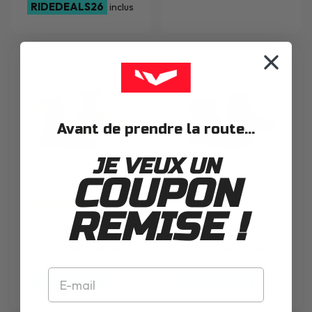
RIDEDEALS26
inclus
Avant de prendre la route...
JE VEUX UN
COUPON
CHAUSSURES
FALCO
VIKY CAMEL
CHAUSSURES
FALCO
GORDON 2 BLACK
BROWN
2
avis
REMISE !
-24%
-24%
160.13€
152.50€
209.90€
199.90€
Prix avec le code
Prix avec le code
RIDEDEALS26
RIDEDEALS26
inclus
inclus