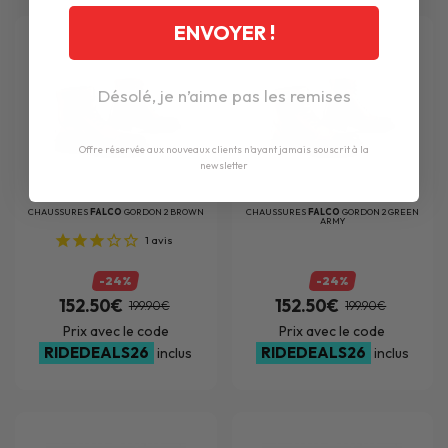
ENVOYER !
Désolé, je n’aime pas les remises
Offre réservée aux nouveaux clients n'ayant jamais souscrit à la
newsletter
CHAUSSURES
FALCO
GORDON 2 BROWN
CHAUSSURES
FALCO
GORDON 2 GREEN
ARMY
1
avis
-24%
-24%
152.50€
152.50€
199.90€
199.90€
Prix avec le code
Prix avec le code
RIDEDEALS26
RIDEDEALS26
inclus
inclus