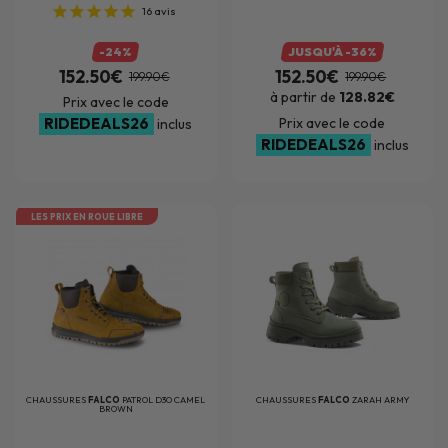
16
avis
-24%
JUSQU'À -36%
152.50€
152.50€
199.90€
199.90€
à partir de
128.82€
Prix avec le code
RIDEDEALS26
Prix avec le code
inclus
RIDEDEALS26
inclus
LES PRIX EN ROUE LIBRE
CHAUSSURES
FALCO
PATROL D3O CAMEL
CHAUSSURES
FALCO
ZARAH ARMY
BROWN