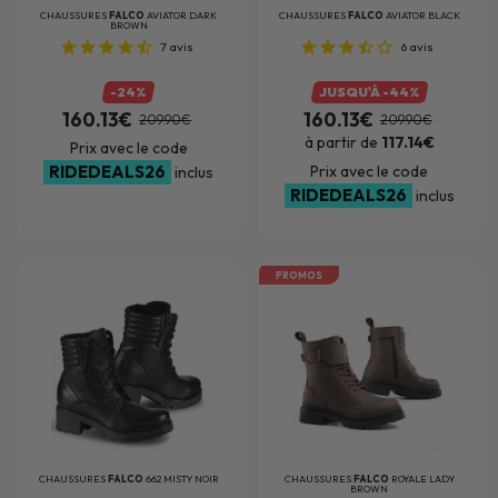
CHAUSSURES
FALCO
AVIATOR DARK
CHAUSSURES
FALCO
AVIATOR BLACK
BROWN
7
avis
6
avis
-24%
JUSQU'À -44%
160.13€
160.13€
209.90€
209.90€
à partir de
117.14€
Prix avec le code
RIDEDEALS26
Prix avec le code
inclus
RIDEDEALS26
inclus
PROMOS
CHAUSSURES
FALCO
662 MISTY NOIR
CHAUSSURES
FALCO
ROYALE LADY
BROWN