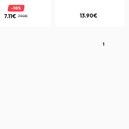
-10%
13.90€
7.11€
7.90€
1