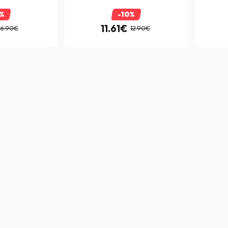
0%
-10%
11.61€
6.90€
12.90€