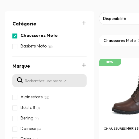
Catégorie
Chaussures Moto
Chaussures Moto
Baskets Moto
(13)
NEW
Marque
Alpinestars
(25)
Belstaff
(1)
Bering
(4)
Dainese
CHAUSSURES
HARIS
(6)