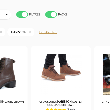
FILTRES
PACKS
HARISSON
Tout décocher
SON
LAURE BROWN
CHAUSSURES
HARISSON
CUSTER
CHAU
COMMANDO BROWN
7
avis