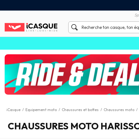
Satisfait ou remboursé 60 
X sans frais par Carte Bancaire
Sp
iCasque
/
Equipement moto
/
Chaussures et bottes
/
Chaussures moto
/
CHAUSSURES MOTO HARISS