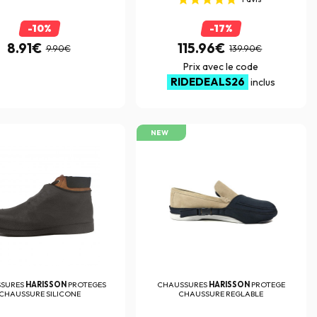
-10%
-17%
8.91€
115.96€
9.90€
139.90€
Prix avec le code
RIDEDEALS26
inclus
NEW
SURES
HARISSON
PROTEGES
CHAUSSURES
HARISSON
PROTEGE
CHAUSSURE SILICONE
CHAUSSURE REGLABLE