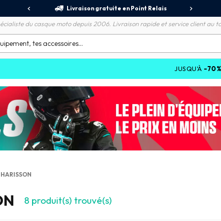
jours
Livraison gratuite en Point Relais
R
écialiste du casque moto depuis 2006. Livraison rapide et service client au to
JUSQU'À
-70%
SUR LES 
HARISSON
ON
8
produit(s) trouvé(s)