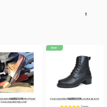
1
NEW
SSURES
HARISSON
PROTEGE
CHAUSSURES
HARISSON
LAURA BLACK
CHAUSSURE DELUXE
1
avis