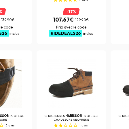
%
-17%
107.67€
139.90€
129.90€
 le code
Prix avec le code
S26
RIDEDEALS26
inclus
inclus
ISSON
PROTEGE
CHAUSSURES
HARISSON
PROTEGES
CHAUS
SURE
CHAUSSURE NEOPRENE
3
avis
1
avis