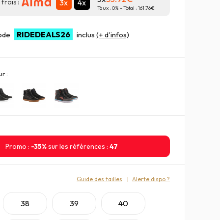
3x
4x
frais :
Taux :
0
% - Total :
161.76
RIDEDEALS26
code
inclus
(+ d'infos)
r :
Promo :
-35%
sur les références :
47
:
Guide des tailles
Alerte dispo ?
38
39
40