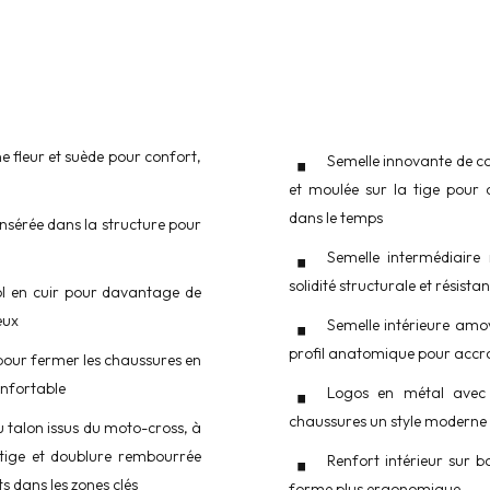
ne fleur et suède pour confort,
Semelle innovante de c
et moulée sur la tige pour o
dans le temps
érée dans la structure pour
Semelle intermédiaire 
solidité structurale et résist
col en cuir pour davantage de
eux
Semelle intérieure amo
profil anatomique pour accro
 pour fermer les chaussures en
onfortable
Logos en métal avec 
chaussures un style moderne 
u talon issus du moto-cross, à
 tige et doublure rembourrée
Renfort intérieur sur b
s dans les zones clés
forme plus ergonomique