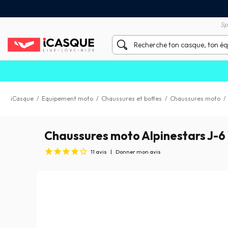
Satisfait ou remboursé 60 
X sans frais par Carte Bancaire
Sp
iCasque
/
Equipement moto
/
Chaussures et bottes
/
Chaussures moto
/
Chaussures moto Alpinestars J-6
11
avis
|
Donner mon avis