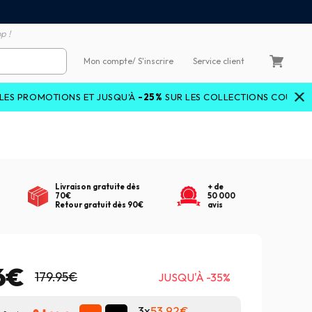
emboursement de la différence
3X4X sans frais par Carte 
p !
Mon compte
/ S'inscrire
Service client
ONS ET JUSQU'À
-25%
SUR LES COLLECTIONS COURANTES AVEC LE
Livraison gratuite dès
+ de
70€
50 000
Retour gratuit dès 90€
avis
6€
179.95€
JUSQU'À -35%
3x
53.92