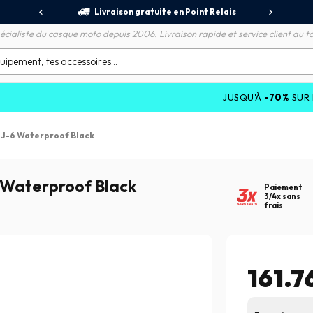
jours
Livraison gratuite en Point Relais
R
écialiste du casque moto depuis 2006. Livraison rapide et service client au to
JUSQU'À
-70%
SUR LES PROMOTI
J-6 Waterproof Black
 Waterproof Black
Paiement
3/4x sans
frais
161.7