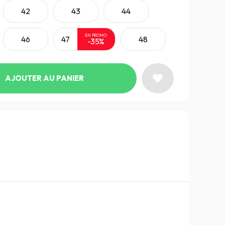
42
43
44
EN PROMO:
46
47
48
-35%
AJOUTER AU PANIER