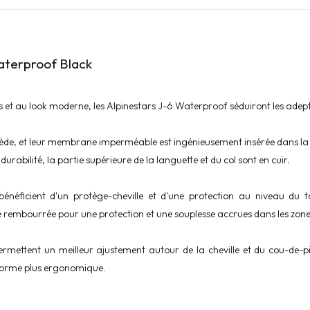
aterproof Black
et au look moderne, les Alpinestars J-6 Waterproof séduiront les adept
r suède, et leur membrane imperméable est ingénieusement insérée dans la
abilité, la partie supérieure de la languette et du col sont en cuir.
bénéficient d'un protège-cheville et d'une protection au niveau du 
e rembourrée pour une protection et une souplesse accrues dans les zones
mettent un meilleur ajustement autour de la cheville et du cou-de-pie
e forme plus ergonomique.