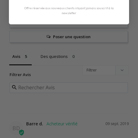
0
0
Offre réservée aux nouveaux clients n'ayant jamais souscrit à la
newsletter
Écrire un Avis
Poser une question
Avis
Des questions
Filtrer Avis
Barre d.
09 sept. 2019
BD