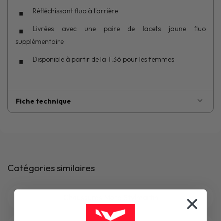
Réfléchissant fluo à l'arrière
Livrées avec une paire de lacets jaune fluo
supplémentaire
Disponible à partir de la T.36 pour les femmes
Fiche technique
Catégories similaires
Chaussures Moto Stylmartin