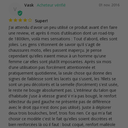
Vask
01 nov. 2016
V
Super!
J'ai attendu d'avoir un peu utilisé ce produit avant d'en faire 
une review, et après 6 mois d'utilisation dont un road-trip 
de 1800km, voilà mes sensations : Tout d'abord, elles sont 
jolies. Les gens s'étonnent de savoir qu'il s'agit de 
chaussures moto, elles passent inaperçu. Je pense 
cependant qu'elles iraient mieux à un homme qu'une 
femme car elles sont plutôt imposantes. Après six mois 
d'une utilisation pas forcément attentionnée et 
pratiquement quotidienne, la seule chose qui donne des 
signes de faiblesse sont les lacets qui s'usent, les ?illets se 
sont un peu décolorés et la semelle (forcément) s'est usée, 
le reste ne bouge absolument pas. L'intérieur du talon que 
d'habitude j'use à vitesse grand V n'a pas bougé, le renfort 
sélecteur du pied gauche ne présente pas de différence 
avec le droit (qui n'est donc pas utilisé). Juste à déplorer 
deux trois bouloches, bref, trois fois rien. Ce qui m'a fait 
choisir ce modèle c'est le fait qu'elles soient discrètes et 
bien renforcées là où il faut : bout coqué, renfort malléole 