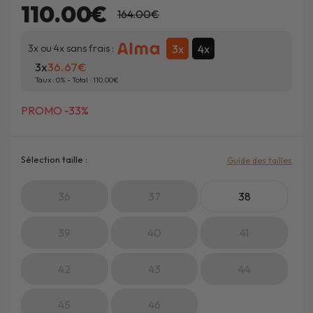
110.00€
164.00€
3x
4x
3x ou 4x sans frais :
3x
36.67
Taux :
0
% - Total :
110.00
PROMO -33%
Sélection taille :
Guide des tailles
36
37
38
39
40
41
42
43
44
45
46