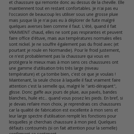
et chaussure qui remonte donc au dessus de la cheville. Elle 
maintiennent tout en restant confortables. Je n'ai pas eu 
l'occasion de beaucoup les utiliser sous une grosse pluie 
mais jusque là je n'ai pas eu à déplorer de fuite malgré 
quelques averses bien comme il faut. L'été, quand il fait 
VRAIMENT chaud, elles ne sont pas respirantes et peuvent 
faire office d'étuve, mais aux températures normales elles 
sont nickel. Je ne souffre également pas du froid avec (et 
pourtant je roule en Normandie). Pour le froid justement, 
ce n'est probablement pas la chaussure qui vous en 
protégera le mieux mais à mon sens ces chaussures ont 
une gamme d'utilisation très très large (niveau 
température) et ça tombe bien, c'est ce que je voulais ! 
Maintenant, la seule chose à laquelle il faut vraiment faire 
attention c'est la semelle qui, malgré le "anti-dérapant", 
glisse. Donc gaffe aux jours de pluie, aux pavés, bandes 
blanches, huile etc... quand vous posez les pieds. En bref, si 
je devais refaire mon choix, je reprendrais ces chaussures 
car la qualité de fabrication est excellente à mon sens et 
leur large spectre d'utilisation remplit les fonctions pour 
lesquelles je cherchais chaussure à mon pied. Quelques 
défauts contournés (si on fait attention pour la semelle) 
confirment ce sentiment.