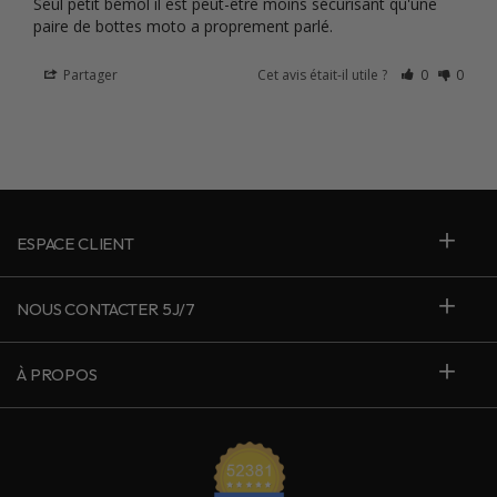
Seul petit bémol il est peut-être moins sécurisant qu'une 
paire de bottes moto a proprement parlé.
Partager
Cet avis était-il utile ?
0
0
ESPACE CLIENT
NOUS CONTACTER 5J/7
À PROPOS