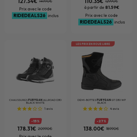
127.34€
110.35€
149.90€
129.90€
à partir de
81.59€
Prix avec le code
RIDEDEALS26
Prix avec le code
inclus
RIDEDEALS26
inclus
LES PRIX EN ROUE LIBRE
CHAUSSURES
FURYGAN
ALLROAD D3O
DEMI-BOTTES
FURYGAN
GT D3O WP
BLACK WHITE
BLACK
1
avis
4
avis
-15%
-27%
178.31€
138.00€
209.90€
189.90€
Prix avec le code