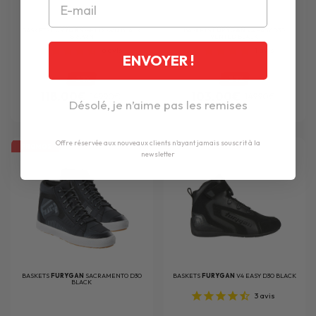
BASKETS
FURYGAN
GET DOWN BLACK
BASKETS
FURYGAN
V4 EASY D3O
BROWN
VENTED BLACK
6
avis
1
avis
ENVOYER !
-21%
-31%
118.00€
103.00€
149.90€
149.90€
Désolé, je n’aime pas les remises
Offre réservée aux nouveaux clients n'ayant jamais souscrit à la
PROMOS
newsletter
BASKETS
FURYGAN
SACRAMENTO D3O
BASKETS
FURYGAN
V4 EASY D3O BLACK
BLACK
3
avis