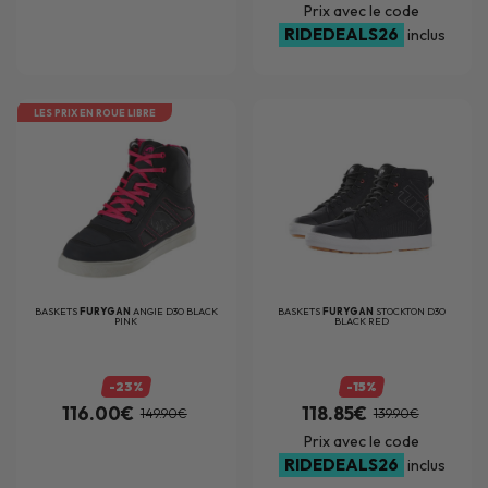
Prix avec le code
RIDEDEALS26
inclus
LES PRIX EN ROUE LIBRE
BASKETS
FURYGAN
ANGIE D3O BLACK
BASKETS
FURYGAN
STOCKTON D3O
PINK
BLACK RED
-23%
-15%
116.00€
118.85€
149.90€
139.90€
Prix avec le code
RIDEDEALS26
inclus