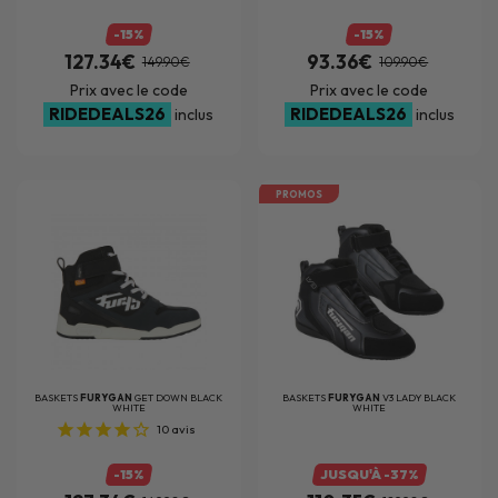
-15%
-15%
127.34€
93.36€
149.90€
109.90€
Prix avec le code
Prix avec le code
RIDEDEALS26
RIDEDEALS26
inclus
inclus
PROMOS
BASKETS
FURYGAN
GET DOWN BLACK
BASKETS
FURYGAN
V3 LADY BLACK
WHITE
WHITE
10
avis
-15%
JUSQU'À -37%