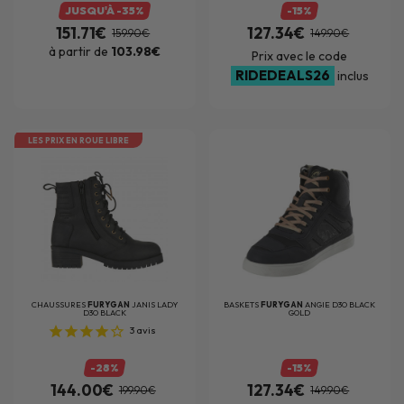
JUSQU'À -35%
-15%
151.71€
127.34€
159.90€
149.90€
à partir de
103.98€
Prix avec le code
RIDEDEALS26
inclus
LES PRIX EN ROUE LIBRE
CHAUSSURES
FURYGAN
JANIS LADY
BASKETS
FURYGAN
ANGIE D3O BLACK
D3O BLACK
GOLD
3
avis
-28%
-15%
144.00€
127.34€
199.90€
149.90€