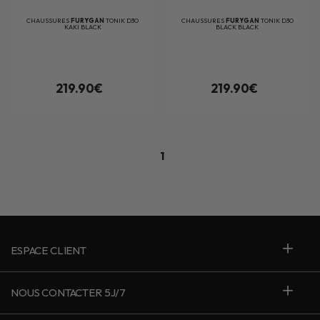
CHAUSSURES
FURYGAN
TONIK D3O
CHAUSSURES
FURYGAN
TONIK D3O
KAKI BLACK
BLACK BLACK
219.90€
219.90€
1
ESPACE CLIENT
NOUS CONTACTER 5J/7