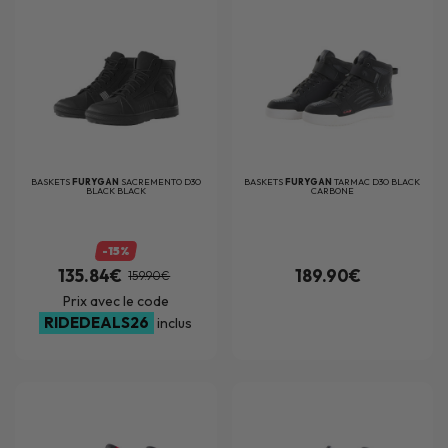
BASKETS
FURYGAN
SACREMENTO D3O
BASKETS
FURYGAN
TARMAC D3O BLACK
BLACK BLACK
CARBONE
-15%
135.84€
189.90€
159.90€
Prix avec le code
RIDEDEALS26
inclus