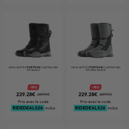
DEMI-BOTTES
FURYGAN
CHATTAN D3O
DEMI-BOTTES
FURYGAN
CHATTAN D3O
WP BLACK
WP GREY BLACK
-15%
-15%
229.28€
229.28€
269.90€
269.90€
Prix avec le code
Prix avec le code
RIDEDEALS26
RIDEDEALS26
inclus
inclus