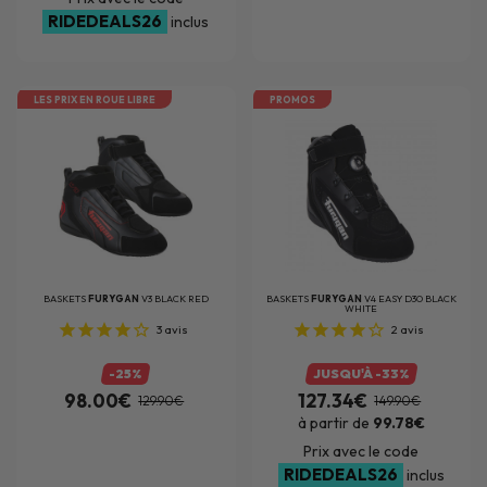
RIDEDEALS26
inclus
LES PRIX EN ROUE LIBRE
PROMOS
BASKETS
FURYGAN
V3 BLACK RED
BASKETS
FURYGAN
V4 EASY D3O BLACK
WHITE
3
avis
2
avis
-25%
JUSQU'À -33%
98.00€
127.34€
129.90€
149.90€
à partir de
99.78€
Prix avec le code
RIDEDEALS26
inclus