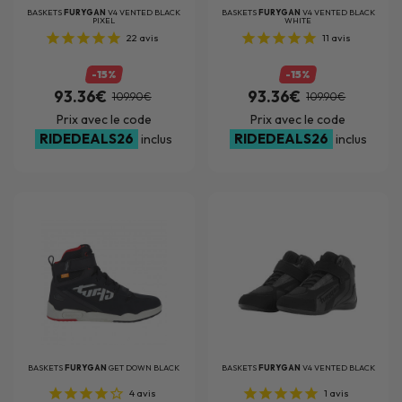
BASKETS
FURYGAN
V4 VENTED BLACK
BASKETS
FURYGAN
V4 VENTED BLACK
PIXEL
WHITE
22
avis
11
avis
-15%
-15%
93.36€
93.36€
109.90€
109.90€
Prix avec le code
Prix avec le code
RIDEDEALS26
RIDEDEALS26
inclus
inclus
BASKETS
FURYGAN
GET DOWN BLACK
BASKETS
FURYGAN
V4 VENTED BLACK
4
avis
1
avis