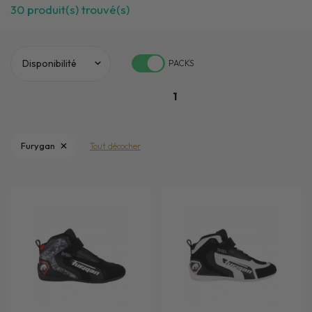
30
produit(s) trouvé(s)
PACKS
1
Furygan
Tout décocher