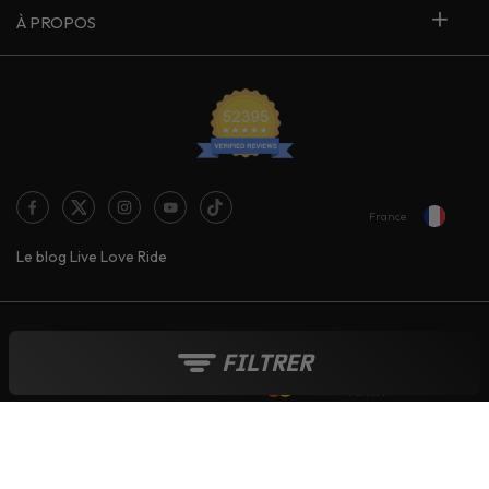
À PROPOS
France
Le blog Live Love Ride
Moyens de paiement :
FILTRER
Tout au long de l'année :
Soldes
-
French Days
-
Black Friday
-