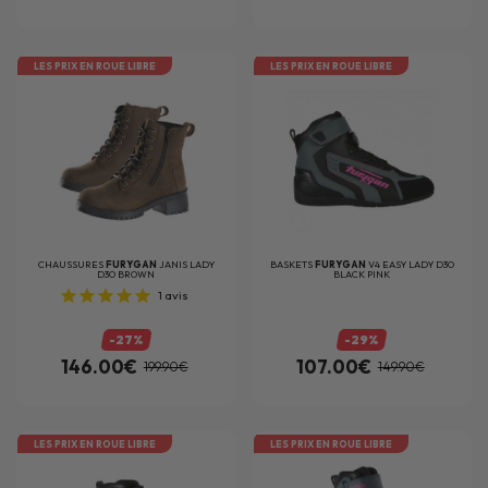
LES PRIX EN ROUE LIBRE
LES PRIX EN ROUE LIBRE
CHAUSSURES
FURYGAN
JANIS LADY
BASKETS
FURYGAN
V4 EASY LADY D3O
D3O BROWN
BLACK PINK
1
avis
-27%
-29%
146.00€
107.00€
199.90€
149.90€
LES PRIX EN ROUE LIBRE
LES PRIX EN ROUE LIBRE