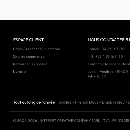
ESPACE CLIENT
NOUS CONTACTER 5J
Créer / Accèder à un compte
France : 04 93 16 71 30
Suivi de commande
Intl : +33 4 93 16 71 30
Retourner un produit
Contacter le service clien
Livraison
Lundi - Vendredi : 10h00 
14h - 17h30
Tout au long de l'année :
Soldes
-
French Days
-
Black Friday
-
© 2006-2026 - INTERNET CREATIVE COMPANY SARL - TVA : FR 015 215 