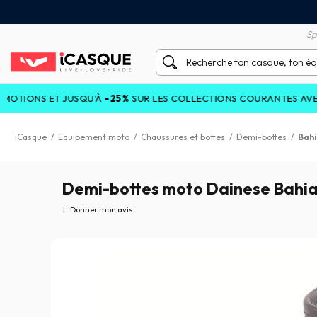
tisfait ou remboursé 60 jours
Livraison gratuite en Point
Sp
ONS ET JUSQU'À
-25%
SUR LES COLLECTIONS COURANTES AVEC LE
iCasque
/
Equipement moto
/
Chaussures et bottes
/
Demi-bottes
/
Bahi
Demi-bottes moto Dainese Bahi
|
Donner mon avis