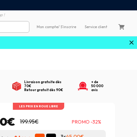
Satisfait ou remboursé 60
4X sans frais par Carte Bancaire
p !
Mon compte
/ S'inscrire
Service client
Livraison gratuite dès
+ de
70€
50 000
Retour gratuit dès 90€
avis
LES PRIX EN ROUE LIBRE
00€
199.95€
PROMO -32%
3x
45.00