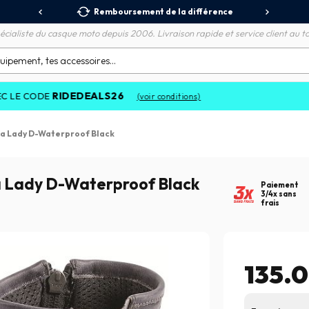
 Relais
Remboursement de la différence
3X
écialiste du casque moto depuis 2006. Livraison rapide et service client au to
RIDEDEALS26
 CODE
(voir conditions)
a Lady D-Waterproof Black
a Lady D-Waterproof Black
Paiement
3/4x sans
frais
135.