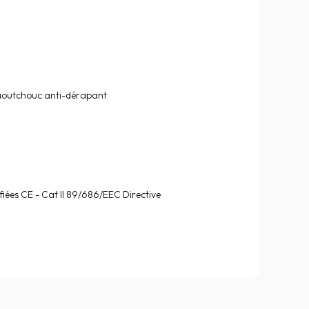
caoutchouc anti-dérapant
iées CE - Cat II 89/686/EEC Directive