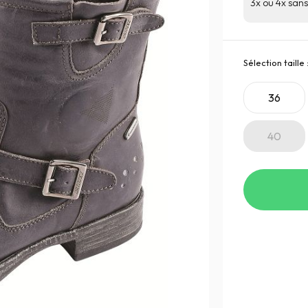
3x ou 4x sans 
Sélection taille 
36
40