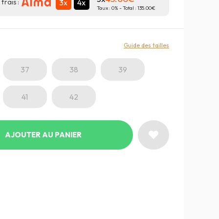
3x
4x
frais :
Taux :
0
% - Total :
135.00
:
Guide des tailles
37
38
39
41
42
AJOUTER AU PANIER