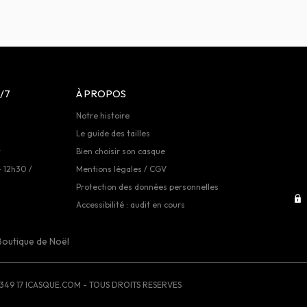
/7
À PROPOS
Notre histoire
Le guide des tailles
t
Bien choisir son casque
- 12h30 /
Mentions légales / CGV
Protection des données personnelles
Accessibilité : audit en cours
Boutique de Noël
349 17
ICASQUE.COM - TOUS DROITS RESERVES