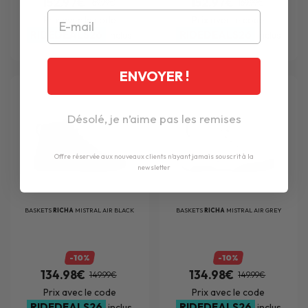
152.97€
152.97€
169.99€
169.99€
Prix avec le code
Prix avec le code
RIDEDEALS26
RIDEDEALS26
inclus
inclus
ENVOYER !
Désolé, je n’aime pas les remises
Offre réservée aux nouveaux clients n'ayant jamais souscrit à la
newsletter
BASKETS
RICHA
MISTRAL AIR BLACK
BASKETS
RICHA
MISTRAL AIR GREY
-10%
-10%
134.98€
134.98€
149.99€
149.99€
Prix avec le code
Prix avec le code
RIDEDEALS26
RIDEDEALS26
inclus
inclus