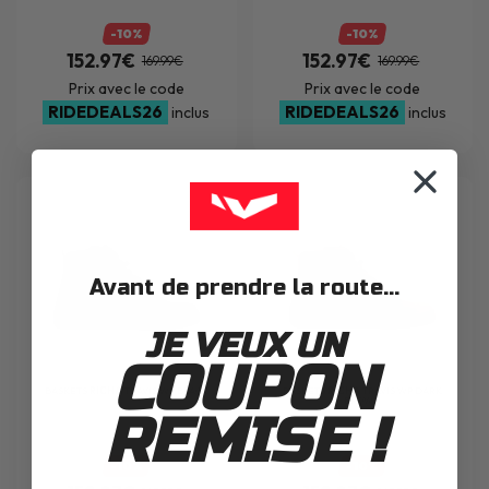
-10%
-10%
152.97€
152.97€
169.99€
169.99€
Prix avec le code
Prix avec le code
RIDEDEALS26
RIDEDEALS26
inclus
inclus
Avant de prendre la route...
JE VEUX UN
COUPON
BASKETS
RICHA
TRAVIS WP BLACK
BASKETS
RICHA
TRAVIS WP DARK
BROWN
REMISE !
-10%
-10%