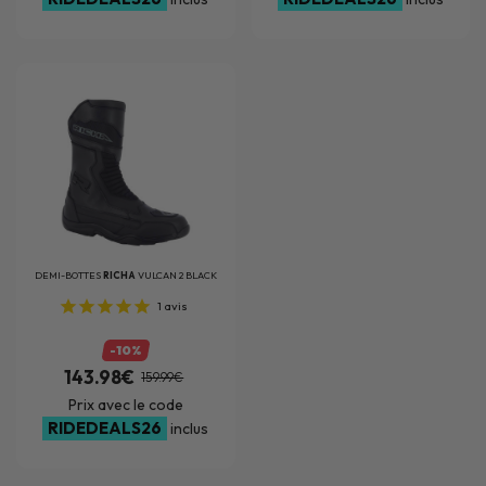
DEMI-BOTTES
RICHA
VULCAN 2 BLACK
1
avis
-10%
143.98€
159.99€
Prix avec le code
RIDEDEALS26
inclus