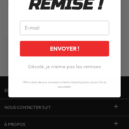
REMISE !
COMBINAISON
BERING
CURVE-R BLACK
-32%
440.00€
649.99€
ENVOYER !
1
Désolé, je n’aime pas les remises
Offre réservée aux nouveaux clients n'ayant jamais souscrit à la
newsletter
ESPACE CLIENT
NOUS CONTACTER 5J/7
À PROPOS