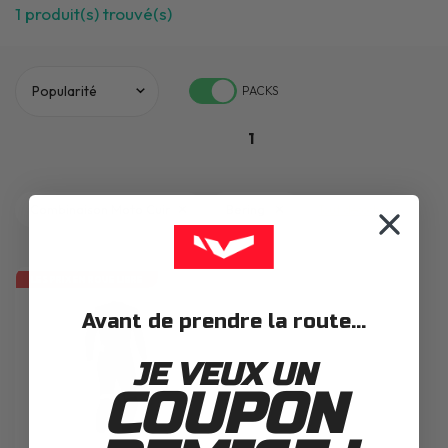
1
produit(s) trouvé(s)
PACKS
1
Combinaison Moto Cuir
Bering
Tout décocher
LES PRIX EN ROUE LIBRE
Avant de prendre la route...
JE VEUX UN
COUPON