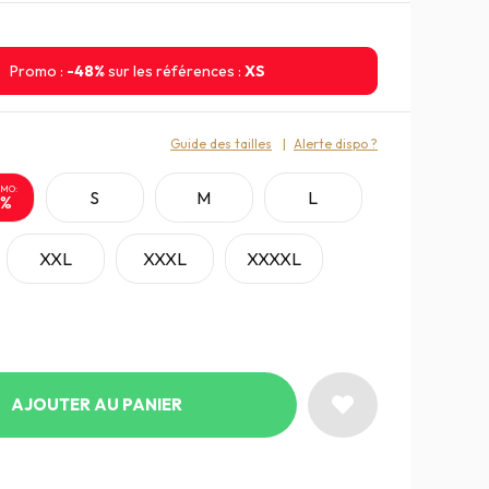
Promo :
-48%
sur les références :
XS
:
Guide des tailles
Alerte dispo ?
OMO:
S
M
L
8%
XXL
XXXL
XXXXL
AJOUTER AU PANIER