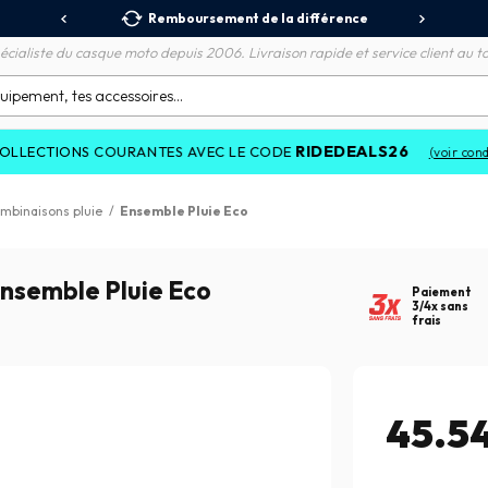
 Relais
Remboursement de la différence
3X
écialiste du casque moto depuis 2006. Livraison rapide et service client au to
RIDEDEALS26
 COURANTES AVEC LE CODE
(voir conditions)
mbinaisons pluie
/
Ensemble Pluie Eco
nsemble Pluie Eco
Paiement
3/4x sans
frais
45.5