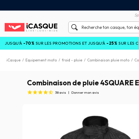
tisfait ou remboursé 60 jours
Livraison gratuite en Point
Sp
70%
SUR LES PROMOTIONS ET JUSQU'À
-25%
SUR LES COLLECTIONS
iCasque
/
Equipement moto
/
froid - pluie
/
Combinaison pluie moto
/
Co
Combinaison de pluie 4SQUARE E
38
avis
|
Donner mon avis