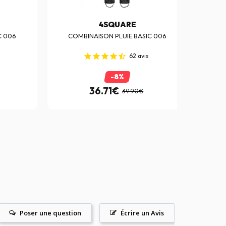
4SQUARE
C 006
COMBINAISON PLUIE BASIC 006
CO
62
avis
-8%
36.71€
39.90€
Poser une question
Écrire un Avis