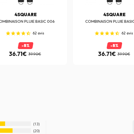
4SQUARE
4SQUARE
OMBINAISON PLUIE BASIC 006
COMBINAISON PLUIE BASI
62
avis
62
avis
-8%
-8%
36.71€
36.71€
39.90€
39.90€
13
20