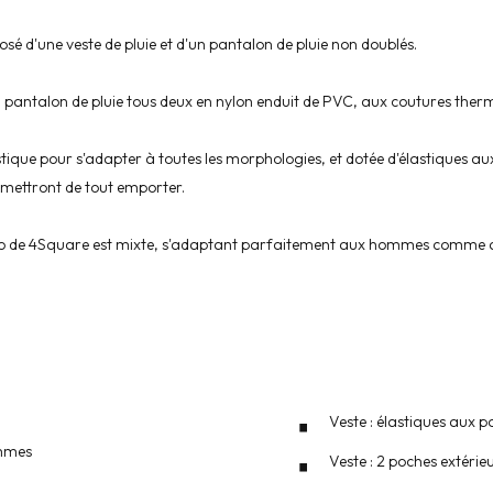
osé d'une veste de pluie et d'un pantalon de pluie non doublés.
'un pantalon de pluie tous deux en nylon enduit de PVC, aux coutures th
élastique pour s'adapter à toutes les morphologies, et dotée d'élastiques 
ermettront de tout emporter.
ie Eco de 4Square est mixte, s'adaptant parfaitement aux hommes comme
Veste : élastiques aux p
emmes
Veste : 2 poches extéri