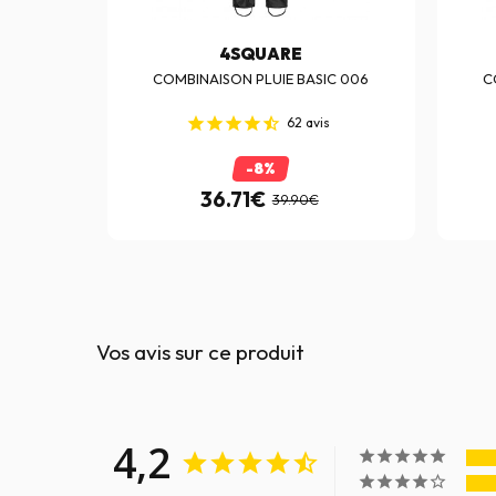
4SQUARE
C 006
COMBINAISON PLUIE BASIC 006
C
s
62
avis
-8%
36.71€
39.90€
Vos avis sur ce produit
4,2