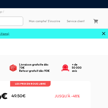
Satisfait ou remboursé 60
4X sans frais par Carte Bancaire
p !
Mon compte
/ S'inscrire
Service client
Livraison gratuite dès
+ de
70€
50 000
Retour gratuit dès 90€
avis
LES PRIX EN ROUE LIBRE
4€
49.50€
JUSQU'À -48%