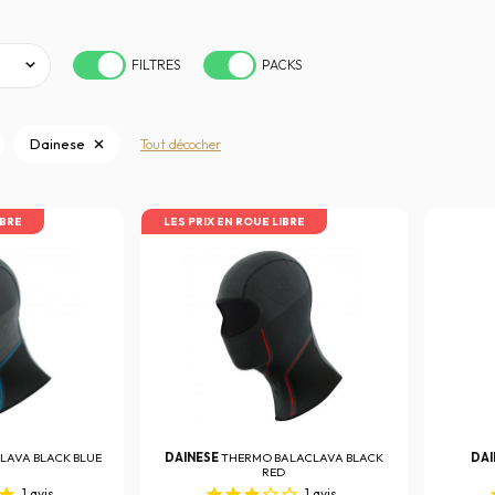
FILTRES
PACKS
Dainese
Tout décocher
IBRE
LES PRIX EN ROUE LIBRE
LAVA BLACK BLUE
DAINESE
THERMO BALACLAVA BLACK
DAI
RED
1
avis
1
avis