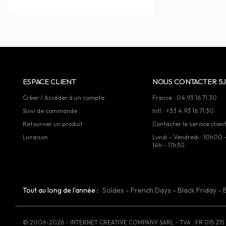
ESPACE CLIENT
NOUS CONTACTER 5J
Créer / Accèder à un compte
France : 04 93 16 71 30
Suivi de commande
Intl : +33 4 93 16 71 30
Retourner un produit
Contacter le service clien
Livraison
Lundi - Vendredi : 10h00 
14h - 17h30
Tout au long de l'année :
Soldes
-
French Days
-
Black Friday
-
© 2006-2026 - INTERNET CREATIVE COMPANY SARL - TVA : FR 015 215 