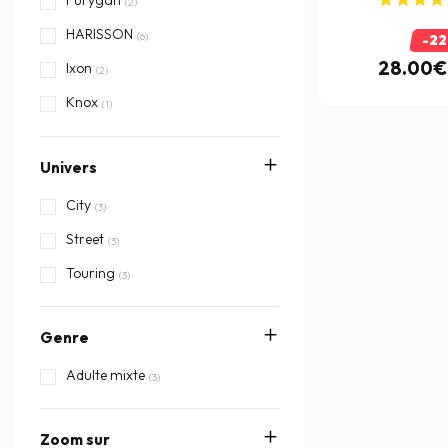
Furygan
(2)
HARISSON
(6)
-2
28.00€
Ixon
(2)
Knox
(1)
Zanheadgear
(1)
Univers
City
(3)
Street
(3)
Touring
(3)
Genre
Adulte mixte
(3)
Zoom sur