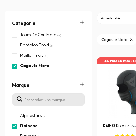
Catégorie
Tours De Cou Moto
(4)
Cagoule Moto
Pantalon Froid
(6)
Maillot Froid
(8)
LES PRIX EN ROUE L
Cagoule Moto
Marque
Alpinestars
(2)
Dainese
DAINESE
DRY BALAC