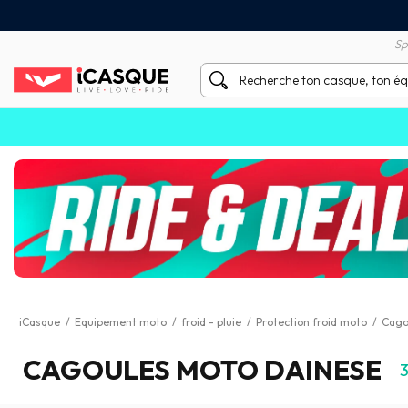
Satisfait ou remboursé 60 
X sans frais par Carte Bancaire
Sp
iCasque
/
Equipement moto
/
froid - pluie
/
Protection froid moto
/
Cago
CAGOULES MOTO DAINESE