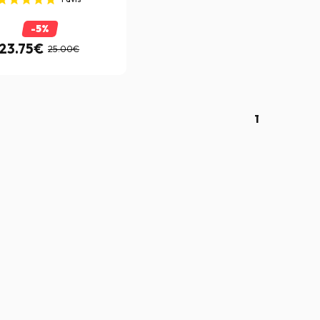
-5%
23.75€
25.00€
1