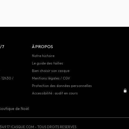
/7
À PROPOS
Notre histoire
Le guide des tailles
t
Bien choisir son casque
- 12h30 /
Mentions légales / CGV
Protection des données personnelles
Accessibilité : audit en cours
Boutique de Noël
349 17
ICASQUE.COM - TOUS DROITS RESERVES