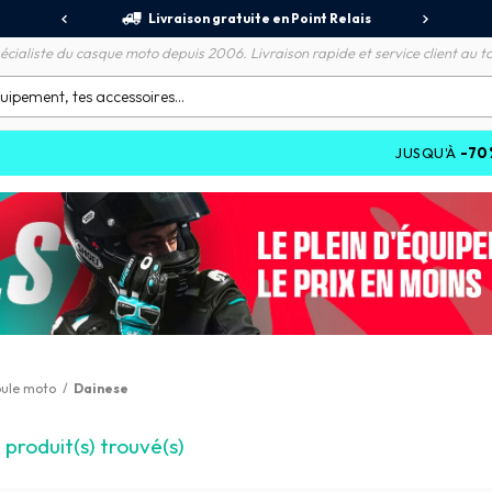
jours
Livraison gratuite en Point Relais
R
écialiste du casque moto depuis 2006. Livraison rapide et service client au to
JUSQU'À
-70%
SUR L
ule moto
/
Dainese
3
produit(s) trouvé(s)