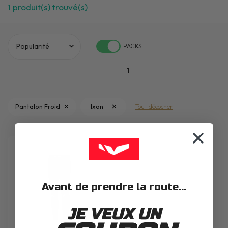
1
produit(s) trouvé(s)
PACKS
1
Pantalon Froid
Ixon
Tout décocher
Avant de prendre la route...
JE VEUX UN