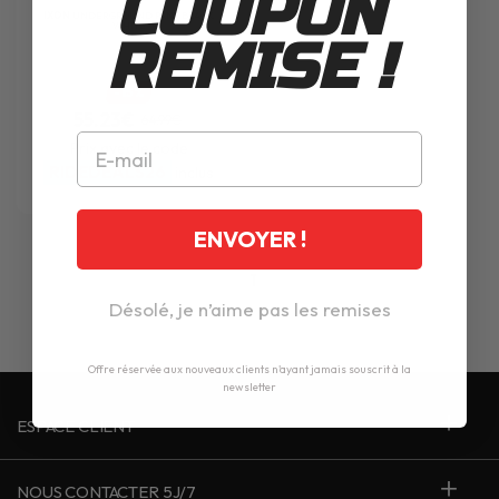
COUPON
IXON
UNDERGROUND PANT BLACK
WHITE
REMISE !
-15%
55.23€
64.99€
Prix avec le code
RIDEDEALS26
inclus
ENVOYER !
1
Désolé, je n’aime pas les remises
Offre réservée aux nouveaux clients n'ayant jamais souscrit à la
newsletter
ESPACE CLIENT
NOUS CONTACTER 5J/7