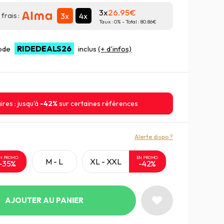
3x
26.95
3x
4x
frais :
Taux :
0
% - Total :
80.86
RIDEDEALS26
code
inclus
(+ d'infos)
ires : jusqu'à
-42%
sur certaines références
:
Alerte dispo ?
N PROMO:
EN PROMO:
M - L
XL - XXL
-35%
-42%
AJOUTER AU PANIER