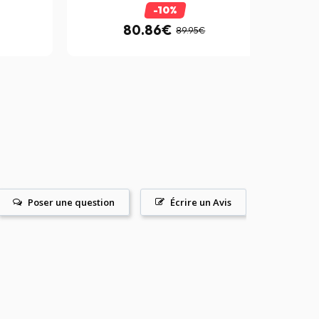
-10%
80.86€
89.95€
Poser une question
Écrire un Avis