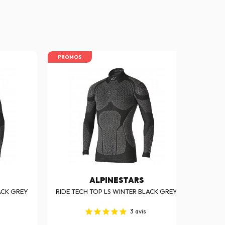
PROMOS
PROM
ALPINESTARS
ACK GREY
RIDE TECH TOP LS WINTER BLACK GREY
RIDE 
3
avis