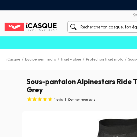
Satisfait ou remboursé 60 
X sans frais par Carte Bancaire
Sp
iCasque
/
Equipement moto
/
froid - pluie
/
Protection froid moto
/
Sous
Sous-pantalon Alpinestars Ride 
Grey
1
avis
|
Donner mon avis