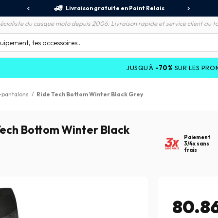
jours
Livraison gratuite en Point Relais
R
écialiste du casque moto depuis 2006. Livraison rapide et service client au to
JUSQU'À
-70%
SUR LES PROMOTIONS ET
-pantalons
/
Ride Tech Bottom Winter Black Grey
Tech Bottom Winter Black
Paiement
3/4x sans
frais
80.8