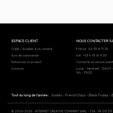
ESPACE CLIENT
NOUS CONTACTER 5J
Créer / Accèder à un compte
France : 04 93 16 71 30
Suivi de commande
Intl : +33 4 93 16 71 30
Retourner un produit
Contacter le service clien
Livraison
Lundi - Vendredi : 10h00 
14h - 17h30
Tout au long de l'année :
Soldes
-
French Days
-
Black Friday
-
© 2006-2026 - INTERNET CREATIVE COMPANY SARL - TVA : FR 015 215 