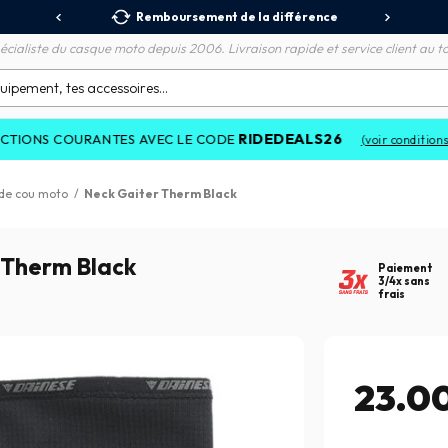
 Relais
Remboursement de la différence
3X
écialiste du casque moto depuis 2006. Livraison rapide et service client au to
RIDEDEALS26
OURANTES AVEC LE CODE
(voir conditions)
 de cou moto
/
Neck Gaiter Therm Black
 Therm Black
Paiement
3/4x sans
frais
23.0