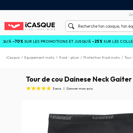
tisfait ou remboursé 60 jours
Livraison gratuite en Point
Sp
%
SUR LES PROMOTIONS ET JUSQU'À
-25%
SUR LES COLLECTIONS C
iCasque
/
Equipement moto
/
froid - pluie
/
Protection froid moto
/
Tour
Tour de cou Dainese Neck Gaiter
3
avis
|
Donner mon avis