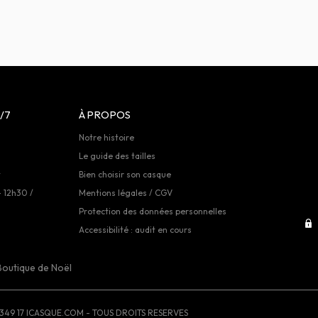
/7
À PROPOS
Notre histoire
Le guide des tailles
t
Bien choisir son casque
- 12h30 /
Mentions légales / CGV
Protection des données personnelles
Accessibilité : audit en cours
Boutique de Noël
349 17
ICASQUE.COM - TOUS DROITS RESERVES