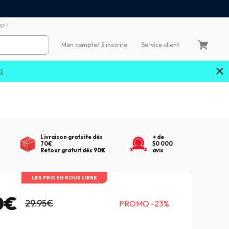
Satisfait ou remboursé 60
4X sans frais par Carte Bancaire
p !
Mon compte
/ S'inscrire
Service client
Livraison gratuite dès
+ de
70€
50 000
Retour gratuit dès 90€
avis
LES PRIX EN ROUE LIBRE
0€
29.95€
PROMO -23%