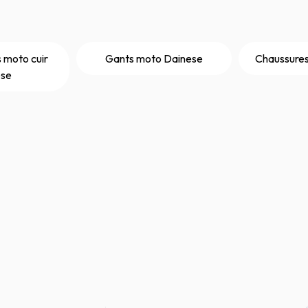
 moto cuir
Gants moto Dainese
Chaussure
ese