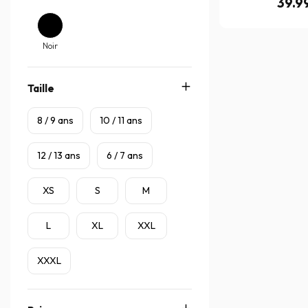
39.9
Noir
Taille
8 / 9 ans
10 / 11 ans
12 / 13 ans
6 / 7 ans
XS
S
M
L
XL
XXL
XXXL