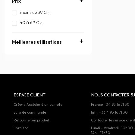
Prix
moins de 39 €
(5)
40 à 69 €
(1)
Meilleures utilisations
ESPACE CLIENT
NOUS CONTACTER 5J
Créer / Accèder à un compte
France : 04 93 16 71 30
Suivi de commande
Intl : +33 4 93 16 71 30
Retourner un produit
Contacter le service clien
Livraison
Lundi - Vendredi : 10h00 
14h - 17h30