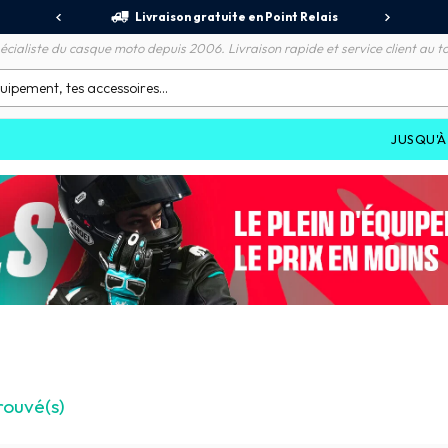
jours
Livraison gratuite en Point Relais
R
écialiste du casque moto depuis 2006. Livraison rapide et service client au to
JUSQU'À
-70%
S
rouvé(s)