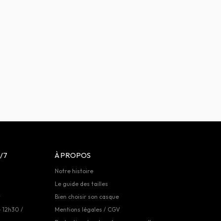
/7
À PROPOS
Notre histoire
Le guide des tailles
t
Bien choisir son casque
- 12h30 /
Mentions légales / CGV