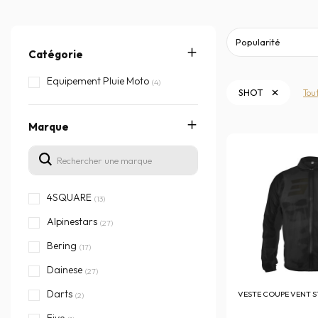
Catégorie
Equipement Pluie Moto
(4)
SHOT
Tou
Marque
4SQUARE
(13)
Alpinestars
(27)
Bering
(17)
Dainese
(27)
Darts
VESTE COUPE VENT 
(2)