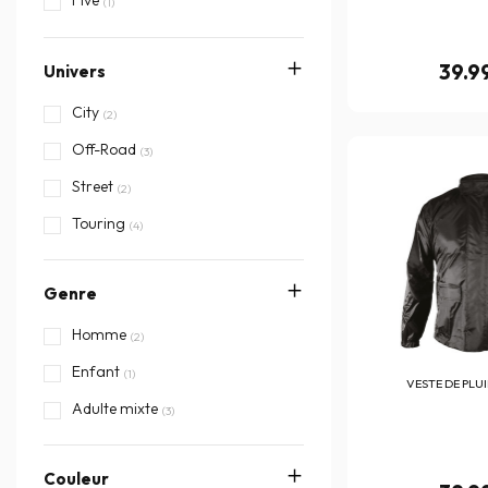
Five
(1)
Furygan
(8)
39.9
Univers
HARISSON
(38)
Ixon
City
(49)
(2)
Knox
Off-Road
(3)
(3)
REV'IT
Street
(30)
(2)
Segura
Touring
(3)
(4)
Shad
(2)
Genre
SHOT
UBIKE
Homme
(4)
(2)
Von Dutch
Enfant
(3)
(1)
VESTE DE PLUI
Zanheadgear
Adulte mixte
(19)
(3)
Couleur