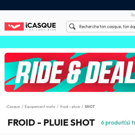
Satisfait ou remboursé 60 
X sans frais par Carte Bancaire
Sp
iCasque
/
Equipement moto
/
froid - pluie
/
SHOT
FROID - PLUIE SHOT
6
produit(s) t