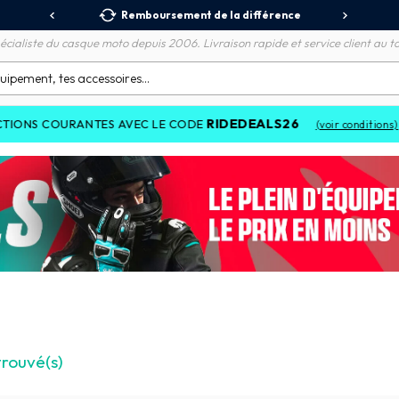
 Relais
Remboursement de la différence
3X
écialiste du casque moto depuis 2006. Livraison rapide et service client au to
RIDEDEALS26
TES AVEC LE CODE
(voir conditions)
trouvé(s)