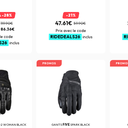
À -28%
-21%
47.61€
119.90€
59.90€
e
86.36€
Prix avec le code
 le code
RIDEDEALS26
R
inclus
S26
inclus
PROMOS
PROMO
O 2 WOMAN BLACK
GANTS
FIVE
SPARK BLACK