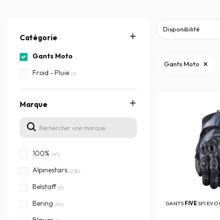
Catégorie
Gants Moto
Gants Moto
Froid - Pluie
(1)
Marque
100%
(41)
Alpinestars
(236)
Belstaff
(9)
Bering
GANTS
FIVE
SF1 EVO
(94)