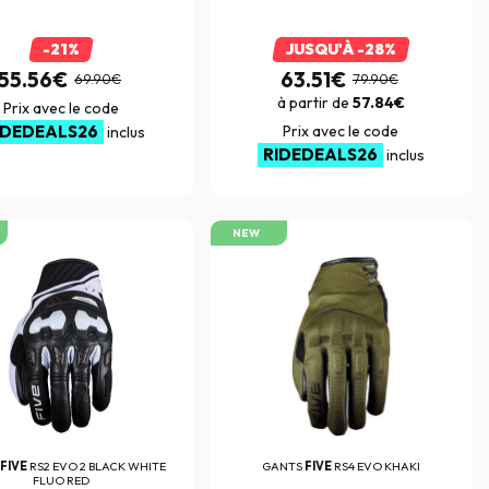
-21%
JUSQU'À -28%
55.56€
63.51€
69.90€
79.90€
à partir de
57.84€
Prix avec le code
IDEDEALS26
Prix avec le code
inclus
RIDEDEALS26
inclus
NEW
FIVE
RS2 EVO 2 BLACK WHITE
GANTS
FIVE
RS4 EVO KHAKI
FLUO RED