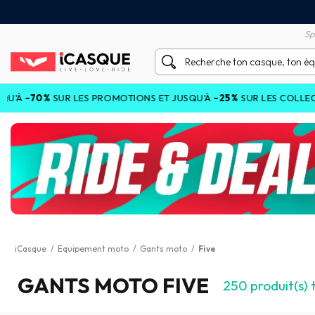
tisfait ou remboursé 60 jours
Livraison gratuite en Point
Sp
LES PROMOTIONS ET JUSQU'À
-25%
SUR LES COLLECTIONS COURAN
iCasque
/
Equipement moto
/
Gants moto
/
Five
GANTS MOTO FIVE
250
produit(s) 