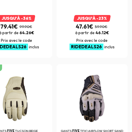
JUSQU'À -36%
JUSQU'À -23%
79.41€
47.61€
99.90€
59.90€
à partir de
64.26€
à partir de
46.12€
Prix avec le code
Prix avec le code
IDEDEALS26
RIDEDEALS26
inclus
inclus
ANTS
FIVE
TUCSON BEIGE
GANTS
FIVE
TFX1 AIRFLOW SHORT SAND