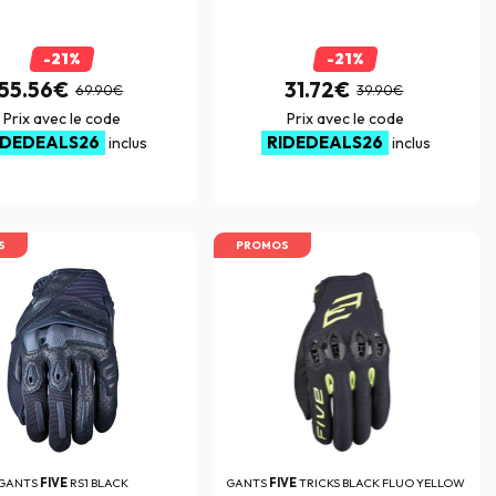
-21%
-21%
55.56€
31.72€
69.90€
39.90€
Prix avec le code
Prix avec le code
IDEDEALS26
RIDEDEALS26
inclus
inclus
S
PROMOS
GANTS
FIVE
RS1 BLACK
GANTS
FIVE
TRICKS BLACK FLUO YELLOW