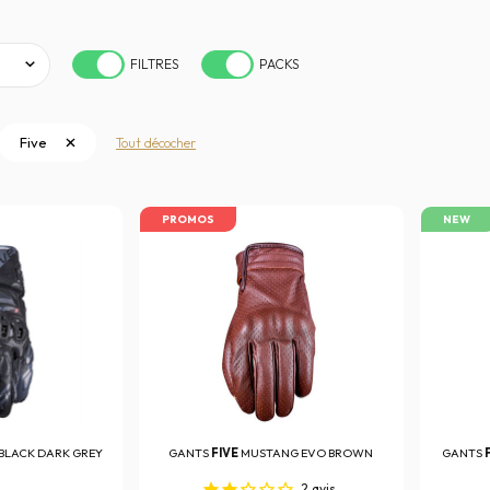
FILTRES
PACKS
Five
Tout décocher
PROMOS
NEW
 BLACK DARK GREY
GANTS
FIVE
MUSTANG EVO BROWN
GANTS
2
avis