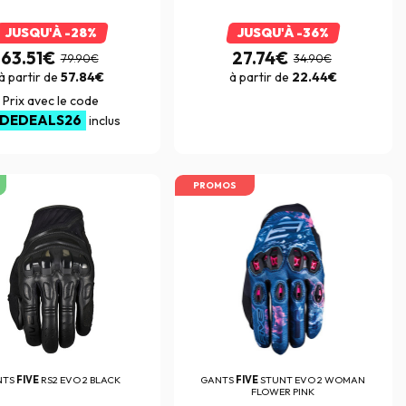
JUSQU'À -28%
JUSQU'À -36%
63.51€
27.74€
79.90€
34.90€
à partir de
57.84€
à partir de
22.44€
Prix avec le code
IDEDEALS26
inclus
PROMOS
NTS
FIVE
RS2 EVO 2 BLACK
GANTS
FIVE
STUNT EVO 2 WOMAN
FLOWER PINK