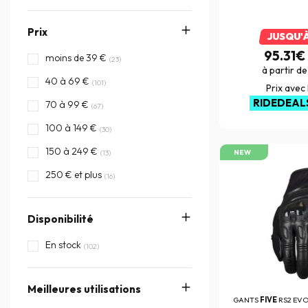
Prix
JUSQU'
95.31€
moins de 39 €
(23)
à partir d
40 à 69 €
(101)
Prix avec
RIDEDEAL
70 à 99 €
(67)
100 à 149 €
(30)
150 à 249 €
(13)
NEW
250 € et plus
(16)
Disponibilité
En stock
(102)
Meilleures utilisations
GANTS
FIVE
RS2 EV