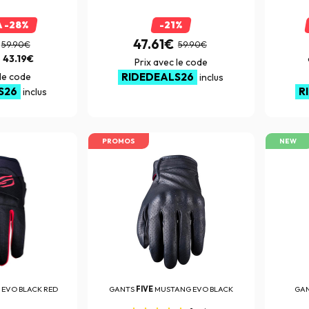
À -28%
-21%
47.61€
59.90€
59.90€
e
43.19€
Prix avec le code
 le code
RIDEDEALS26
inclus
S26
R
inclus
PROMOS
NEW
 EVO BLACK RED
GANTS
FIVE
MUSTANG EVO BLACK
GA