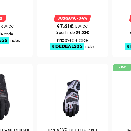
1%
JUSQU'À -34%
47.61€
69.90€
59.90€
à partir de
39.53€
 le code
S26
Prix avec le code
inclus
RIDEDEALS26
R
inclus
NEW
FLOW SHORT BLACK
GANTS
FIVE
TFX1 GTX GREY RED
G