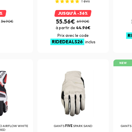
1
avis
1%
JUSQU'À -36%
55.56€
34.90€
69.90€
à partir de
44.96€
Prix avec le code
R
RIDEDEALS26
inclus
NEW
O AIRFLOW WHITE
GANTS
FIVE
SPARK SAND
GANTS
RED