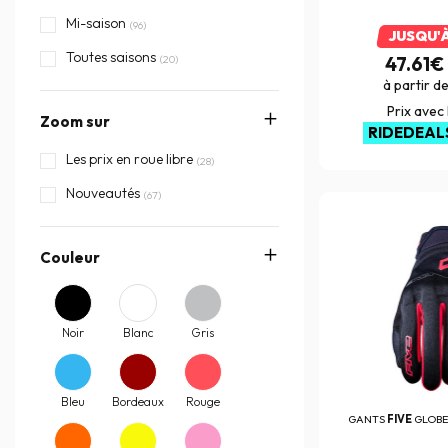
Mi-saison
(96)
JUSQU'
Toutes saisons
(20)
47.61€
à partir d
Prix avec
Zoom sur
RIDEDEAL
Les prix en roue libre
(28)
Nouveautés
(67)
Couleur
Noir
Blanc
Gris
Bleu
Bordeaux
Rouge
GANTS
FIVE
GLOBE