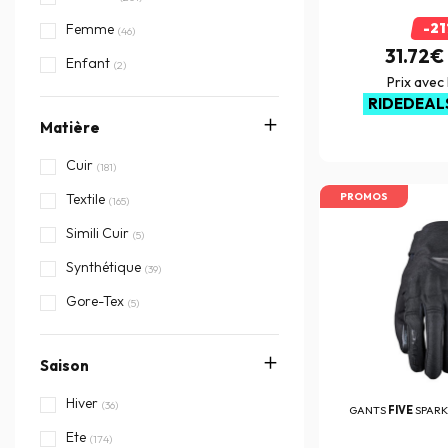
-2
Richa
Femme
(18)
(46)
31.72€
Segura
Enfant
(44)
(2)
Prix avec
SmellWell
(1)
RIDEDEAL
Matière
SPARTMOTARD
(1)
Von Dutch
Cuir
(34)
(181)
PROMOS
Textile
(165)
Simili Cuir
(5)
Synthétique
(39)
Gore-Tex
(5)
Saison
Hiver
(36)
GANTS
FIVE
SPAR
Ete
(174)