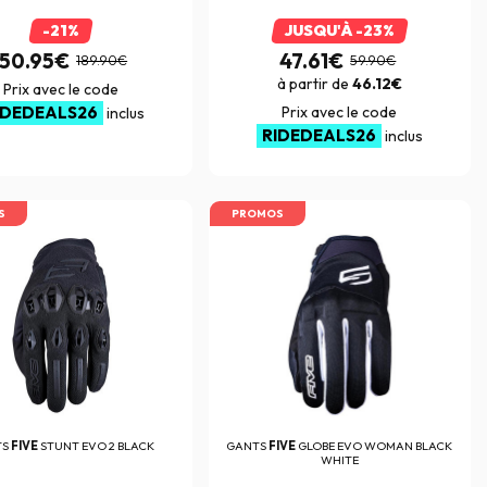
-21%
JUSQU'À -23%
150.95€
47.61€
189.90€
59.90€
à partir de
46.12€
Prix avec le code
IDEDEALS26
Prix avec le code
inclus
RIDEDEALS26
inclus
S
PROMOS
TS
FIVE
STUNT EVO 2 BLACK
GANTS
FIVE
GLOBE EVO WOMAN BLACK
WHITE