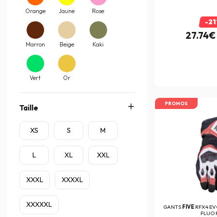
Orange
Jaune
Rose
-2
27.74€
Marron
Beige
Kaki
Vert
Or
PROMOS
Taille
XS
S
M
L
XL
XXL
XXXL
XXXXL
XXXXXL
GANTS
FIVE
RFX4 EV
FLUO 