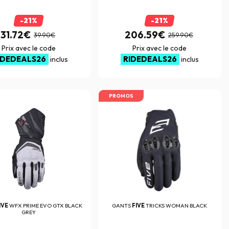
-21%
-21%
31.72€
206.59€
39.90€
259.90€
Prix avec le code
Prix avec le code
IDEDEALS26
RIDEDEALS26
inclus
inclus
PROMOS
IVE
WFX PRIME EVO GTX BLACK
GANTS
FIVE
TRICKS WOMAN BLACK
GREY