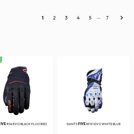
...
1
2
3
4
5
7
FIVE
RS4 EVO BLACK FLUO RED
GANTS
FIVE
RFX1 EVO WHITE BLUE