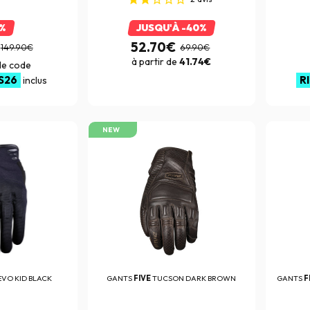
1%
JUSQU'À -40%
52.70€
149.90€
69.90€
à partir de
41.74€
 le code
S26
R
inclus
NEW
EVO KID BLACK
GANTS
FIVE
TUCSON DARK BROWN
GANTS
F