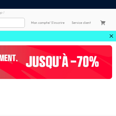
Satisfait ou remboursé 60
4X sans frais par Carte Bancaire
p !
Mon compte
/ S'inscrire
Service client