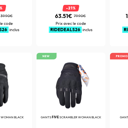
1%
-21%
63.51€
39.90€
79.90€
 le code
Prix avec le code
S26
RIDEDEALS26
R
inclus
inclus
NEW
PROMO
K WOMAN BLACK
GANTS
FIVE
SCRAMBLER WOMAN BLACK
GAN