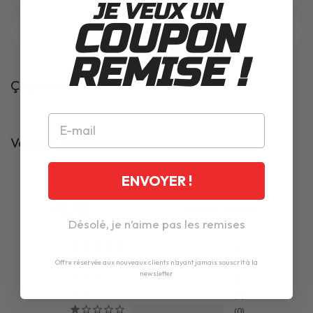
JE VEUX UN
COUPON
Blousons moto Dainese
REMISE !
Ça pourrait t'intéresser
Vos avis sur ce produit
ENVOYER !
4,6
Basé sur 9 avis
Désolé, je n’aime pas les remises
5
4
Offre réservée aux nouveaux clients n'ayant jamais souscrit à la
newsletter
0
0
0