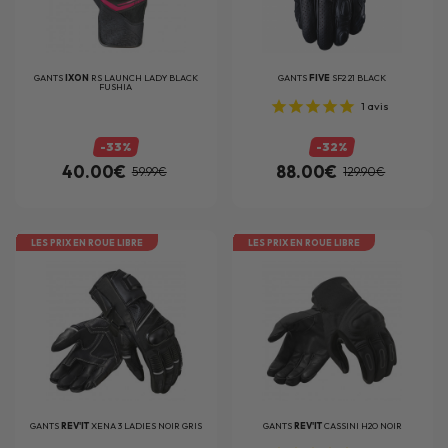
GANTS
IXON
RS LAUNCH LADY BLACK
GANTS
FIVE
SF2 21 BLACK
FUSHIA
1
avis
-33%
-32%
40.00€
88.00€
59.99€
129.90€
LES PRIX EN ROUE LIBRE
LES PRIX EN ROUE LIBRE
GANTS
REV'IT
XENA 3 LADIES NOIR GRIS
GANTS
REV'IT
CASSINI H2O NOIR