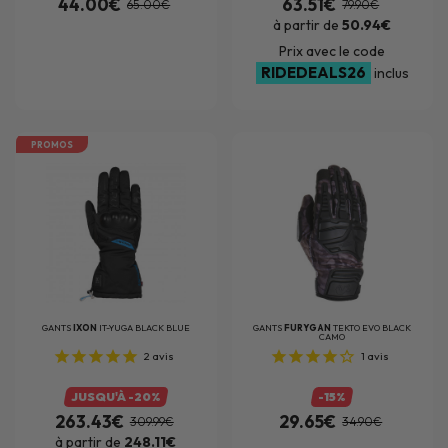
44.00€
63.51€
65.00€
79.90€
à partir de
50.94€
Prix avec le code
RIDEDEALS26
inclus
PROMOS
GANTS
IXON
IT-YUGA BLACK BLUE
GANTS
FURYGAN
TEKTO EVO BLACK
CAMO
2
avis
1
avis
JUSQU'À -20%
-15%
263.43€
29.65€
309.99€
34.90€
à partir de
248.11€