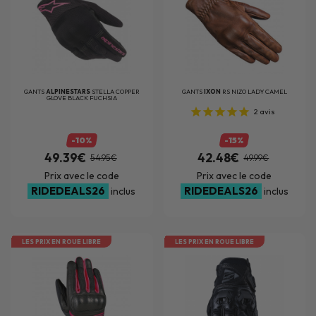
GANTS
ALPINESTARS
STELLA COPPER
GANTS
IXON
RS NIZO LADY CAMEL
GLOVE BLACK FUCHSIA
2
avis
-10%
-15%
49.39€
42.48€
54.95€
49.99€
Prix avec le code
Prix avec le code
RIDEDEALS26
RIDEDEALS26
inclus
inclus
LES PRIX EN ROUE LIBRE
LES PRIX EN ROUE LIBRE