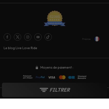
France
Le blog Live Love Ride
Moyens de paiement :
FILTRER
Tout au long de l'année :
Soldes
-
French Days
-
Black Friday
-
Boutique de Noël