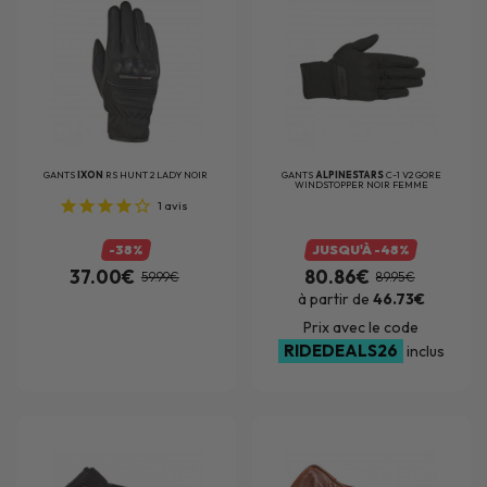
GANTS
IXON
RS HUNT 2 LADY NOIR
GANTS
ALPINESTARS
C-1 V2 GORE
WINDSTOPPER NOIR FEMME
1
avis
-38%
JUSQU'À -48%
37.00€
80.86€
59.99€
89.95€
à partir de
46.73€
Prix avec le code
RIDEDEALS26
inclus