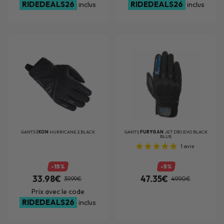
RIDEDEALS26
RIDEDEALS26
inclus
inclus
GANTS
IXON
HURRICANE 2 BLACK
GANTS
FURYGAN
JET D3O EVO BLACK
BLUE
1
avis
-15%
-5%
33.98€
47.35€
39.99€
49.90€
Prix avec le code
RIDEDEALS26
inclus