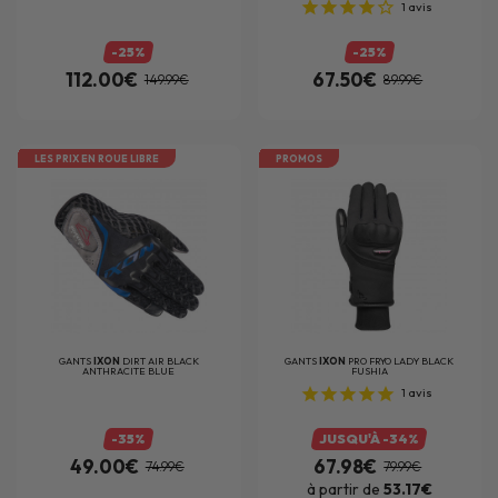
1
avis
-25%
-25%
112.00€
67.50€
149.99€
89.99€
LES PRIX EN ROUE LIBRE
PROMOS
GANTS
IXON
DIRT AIR BLACK
GANTS
IXON
PRO FRYO LADY BLACK
ANTHRACITE BLUE
FUSHIA
1
avis
-35%
JUSQU'À -34%
49.00€
67.98€
74.99€
79.99€
à partir de
53.17€