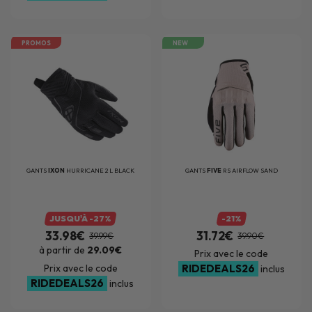
PROMOS
NEW
GANTS
IXON
HURRICANE 2 L BLACK
GANTS
FIVE
RS AIRFLOW SAND
JUSQU'À -27%
-21%
33.98€
31.72€
39.99€
39.90€
à partir de
29.09€
Prix avec le code
Prix avec le code
RIDEDEALS26
inclus
RIDEDEALS26
inclus