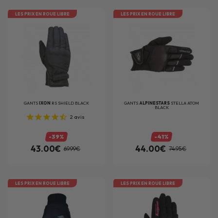
LES PRIX EN ROUE LIBRE
LES PRIX EN ROUE LIBRE
GANTS
IXON
RS SHIELD BLACK
GANTS
ALPINESTARS
STELLA ATOM
BLACK
2
avis
-39%
-41%
43.00€
44.00€
69.99€
74.95€
LES PRIX EN ROUE LIBRE
LES PRIX EN ROUE LIBRE