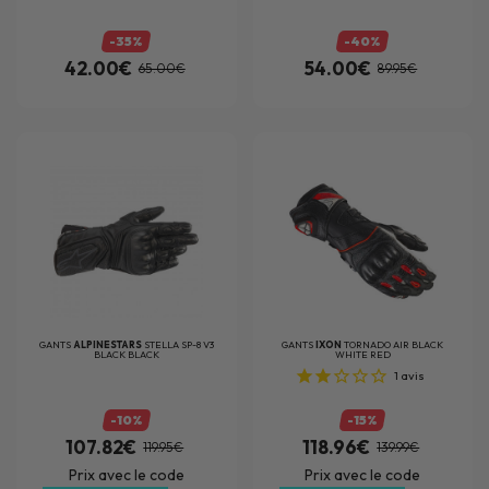
-35%
-40%
42.00€
54.00€
65.00€
89.95€
GANTS
ALPINESTARS
STELLA SP-8 V3
GANTS
IXON
TORNADO AIR BLACK
BLACK BLACK
WHITE RED
1
avis
-10%
-15%
107.82€
118.96€
119.95€
139.99€
Prix avec le code
Prix avec le code