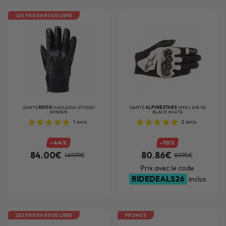
LES PRIX EN ROUE LIBRE
GANTS
KNOX
HADLEIGH STUDIO
GANTS
ALPINESTARS
SMX-1 AIR V2
WOMEN
BLACK WHITE
1
avis
2
avis
-44%
-10%
84.00€
80.86€
149.99€
89.95€
Prix avec le code
RIDEDEALS26
inclus
LES PRIX EN ROUE LIBRE
PROMOS