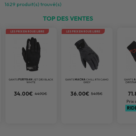
1629
produit(s) trouvé(s)
TOP DES VENTES
LES PRIX EN ROUE LIBRE
LES PRIX EN ROUE LIBRE
GANTS
FURYGAN
JET D3O BLACK
GANTS
MACNA
CHILL RTX CAMO
GANTS
A
WHITE
GREY
DRYSTA
34.00€
36.00€
71.
44.90€
54.95€
Prix
RID