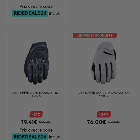
Prix avec le code
RIDEDEALS26
inclus
LES PRIX EN ROUE LIBRE
GANTS
FIVE
STUNT EVO 2 LEATHER
GANTS
FIVE
SPORT CITY EVO WOMAN
BLACK
WHITE
-21%
-24%
79.41€
76.00€
99.90€
99.90€
Prix avec le code
RIDEDEALS26
inclus