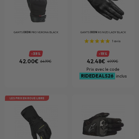
GANTS
IXON
PRO VERONA BLACK
GANTS
IXON
RS NIZO LADY BLACK
1
avis
-35%
-15%
42.00€
42.48€
64.99€
49.99€
Prix avec le code
RIDEDEALS26
inclus
LES PRIX EN ROUE LIBRE