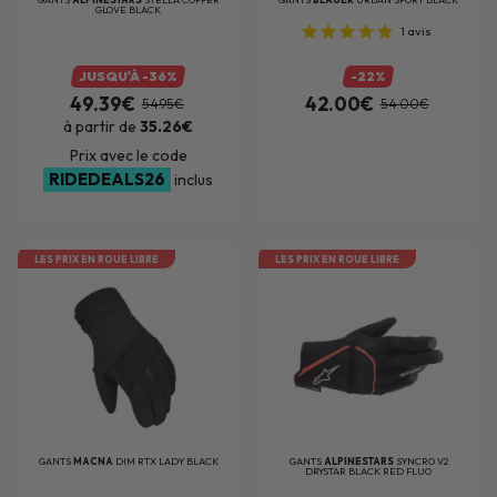
GLOVE BLACK
1
avis
JUSQU'À -36%
-22%
49.39€
42.00€
54.95€
54.00€
à partir de
35.26€
Prix avec le code
RIDEDEALS26
inclus
LES PRIX EN ROUE LIBRE
LES PRIX EN ROUE LIBRE
GANTS
MACNA
DIM RTX LADY BLACK
GANTS
ALPINESTARS
SYNCRO V2
DRYSTAR BLACK RED FLUO