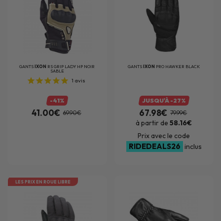
GANTS
IXON
RS GRIP LADY HP NOIR
GANTS
IXON
PRO HAWKER BLACK
SABLE
1
avis
-41%
JUSQU'À -27%
41.00€
67.98€
69.90€
79.99€
à partir de
58.16€
Prix avec le code
RIDEDEALS26
inclus
LES PRIX EN ROUE LIBRE