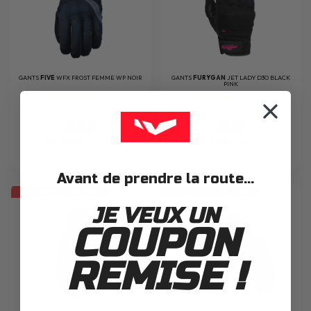
GANTS
FIVE
WFX FROST FEMME WP NOIR
GANTS
FURYGAN
JET LADY D3O BLACK
PINK
1
avis
7
avis
-37%
-35%
44.00€
29.00€
69.90€
44.90€
Avant de prendre la route...
LES PRIX EN ROUE LIBRE
LES PRIX EN ROUE LIBRE
JE VEUX UN
COUPON
REMISE !