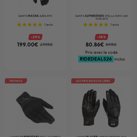
GANTS
MACNA
AZRA RTX
GANTS
ALPINESTARS
STELLA SMX-1 AIR
V2 BLACK
1
avis
1
avis
-29%
-10%
199.00€
80.86€
279.95€
89.95€
Prix avec le code
RIDEDEALS26
inclus
PROMOS
LES PRIX EN ROUE LIBRE
GANTS
ALPINESTARS
STELLA COPPER
GANTS
BLAUER
URBAN SPORT BLACK