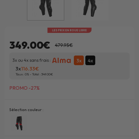
LES PRIX EN ROUE LIBRE
349.00€
479.95€
3x
4x
3x ou 4x sans frais :
3x
116.33
Taux :
0
% - Total :
349.00
PROMO -27%
Sélection couleur :