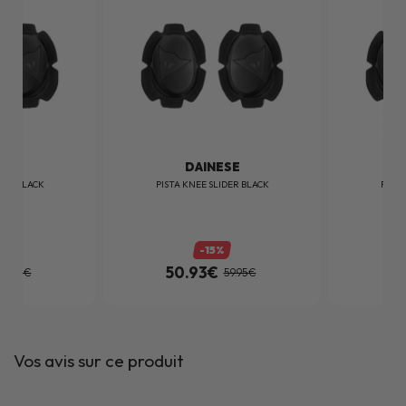
SE
DAINESE
DER BLACK
PISTA KNEE SLIDER BLACK
PISTA
-15%
50.93€
5
59.95€
59.95€
Vos avis sur ce produit