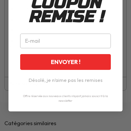
COUPON
Double zip sur le mollet
REMISE !
Système de fixation bottes
Zip de raccordement pantalon moto/blouson moto
Pantalon moto homologué CE Cat. II - Directive
89/686/EEC
ENVOYER !
Désolé, je n’aime pas les remises
Fiche technique
Offre réservée aux nouveaux clients n'ayant jamais souscrit à la
newsletter
Catégories similaires