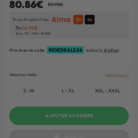
80.86€
89.95€
3x
4x
3x ou 4x sans frais :
3x
26.95
Taux :
0
% - Total :
80.86
RIDEDEALS26
Prix avec le code
inclus
(+ d'infos)
Sélection taille :
Alerte dispo ?
S - M
L - XL
XXL - XXXL
AJOUTER AU PANIER
WISHLIST