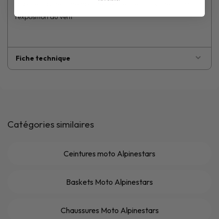
dispose d'une membrane entre les couches limitant
l'exposition au vent
Fiche technique
Catégories similaires
Ceintures moto Alpinestars
Baskets Moto Alpinestars
Chaussures Moto Alpinestars