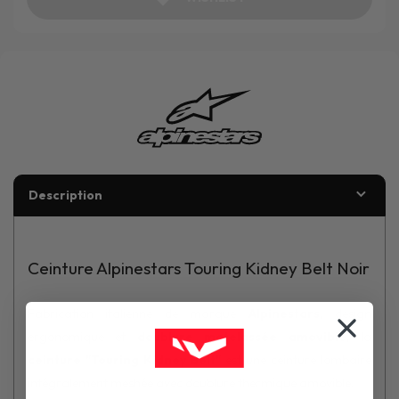
Description
Ceinture Alpinestars Touring Kidney Belt Noir
Fabrication italienne de marque
Alpinestars
, design
ergonomique et
doublure matelassée amovible
, la
ceinture "Touring Kidney Belt"
est une ceinture lombaire
intégralement meshée avec doublure thermique amovible.