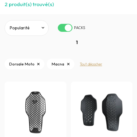
2
produit(s) trouvé(s)
PACKS
1
Dorsale Moto
Macna
Tout décocher