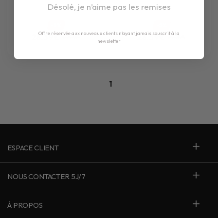
Désolé, je n’aime pas les remises
-5%
-5%
Offre réservée aux nouveaux clients n'ayant jamais souscrit à la
28.39€
28.39€
29.95€
29.95€
newsletter
1
ESPACE CLIENT
NOUS CONTACTER 5J/7
À PROPOS