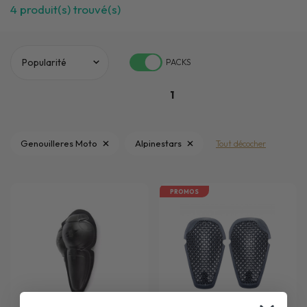
4
produit(s) trouvé(s)
PACKS
1
Genouilleres Moto
Alpinestars
Tout décocher
PROMOS